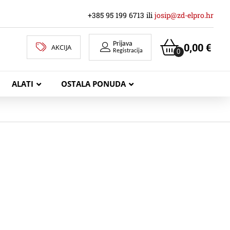
+385 95 199 6713 ili
josip@zd-elpro.hr
Prijava
0,00
€
AKCIJA
0
Registracija
ALATI
OSTALA PONUDA
MREŽNI LAN KABELI
KOAKSIJALNI KABELI
TELEKOMUNIKACIJSKI KABELI
ZVUČNIČKI KABEL