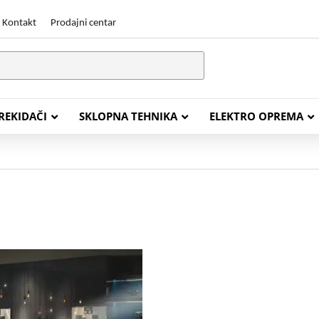
Kontakt
Prodajni centar
PREKIDAČI
SKLOPNA TEHNIKA
ELEKTRO OPREMA
STALACIJSKI KABELI
ENERGETSKI KABELI
Y (PGP
FG16OR
Y (PGP, NYM)
NHXH FE180/E30
J (H05VV-F)
NHXH FE180/E90
L (H03VV-F)
PP00 Podzemni Kabel
PP00-A