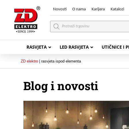
Novosti
O nama
Karijera
Katalozi
Products
search
RASVJETA
LED RASVJETA
UTIČNICE I 
ZD elektro
|
rasvjeta ispod elementa
Blog i novosti
PVC VODIČI
PVC IN
H07V-K (P/F Vodič)
PP-
H07V-U (P Vodič)
PP-
PP/
PP/