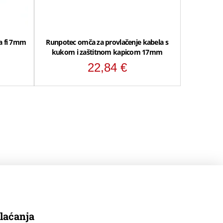
va fi 7mm
Runpotec omča za provlačenje kabela s
kukom i zaštitnom kapicom 17mm
22,84
€
laćanja