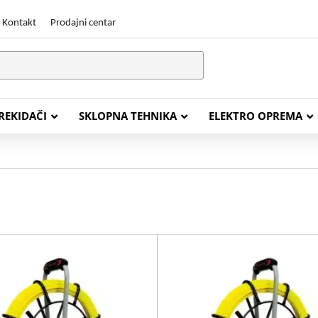
Kontakt
Prodajni centar
PREKIDAČI
SKLOPNA TEHNIKA
ELEKTRO OPREMA
STALACIJSKI KABELI
ENERGETSKI KABELI
Y (PGP
FG16OR
Y (PGP, NYM)
NHXH FE180/E30
J (H05VV-F)
NHXH FE180/E90
L (H03VV-F)
PP00 Podzemni Kabel
PP00-A