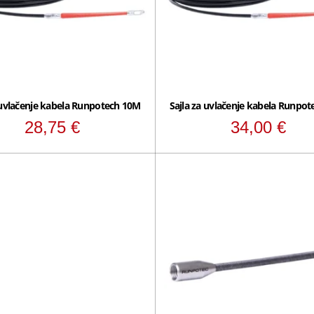
 uvlačenje kabela Runpotech 10M
Sajla za uvlačenje kabela Runpo
28,75
€
34,00
€