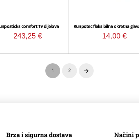
unposticks comfort 19 dijelova
Runpotec fleksibilna okretna gla
243,25
€
14,00
€
1
2
Next
Brza i sigurna dostava
Načini p