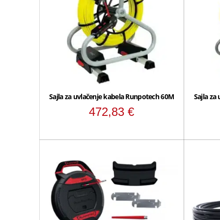
Sajla za uvlačenje kabela Runpotech 60M
Sajla za
472,83
€