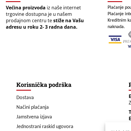
Većina proizvoda
iz naše internet
Plaćanje po
trgovine dostupna je u našem
Plaćanje in
prodajnom centru te
stiže na Vašu
Kreditnim ka
adresu u roku 2- 3 radna dana.
naknada.
Korisnička podrška
Dostava
Z
Načini plaćanja
T
Jamstvena izjava
E
Jednostrani raskid ugovora