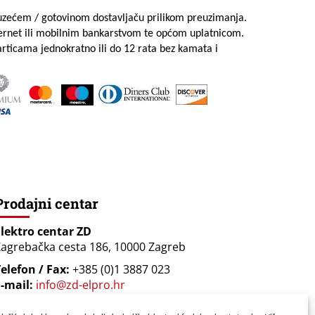
uzećem / gotovinom dostavljaču prilikom preuzimanja.
ternet ili mobilnim bankarstvom te općom uplatnicom.
rticama jednokratno ili do 12 rata bez kamata i
Prodajni centar
Elektro centar ZD
agrebačka cesta 186, 10000 Zagreb
elefon / Fax:
+385 (0)1 3887 023
-mail:
info@zd-elpro.hr
Radno vrijeme: