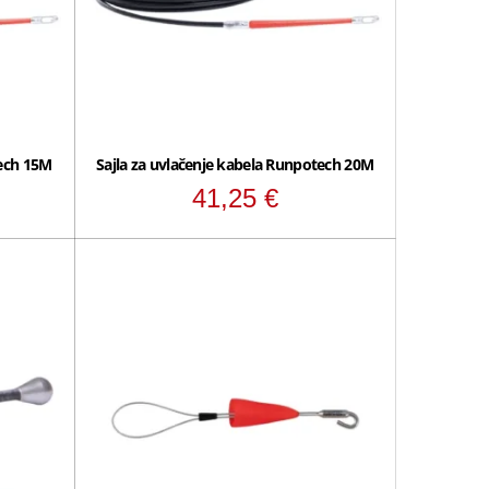
tech 15M
Sajla za uvlačenje kabela Runpotech 20M
41,25
€