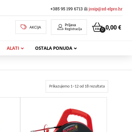
+385 95 199 6713 ili
josip@zd-elpro.hr
Prijava
0,00
€
AKCIJA
0
Registracija
ALATI
OSTALA PONUDA
MREŽNI LAN KABELI
Prikazujemo 1–12 od 18 rezultata
KOAKSIJALNI KABELI
TELEKOMUNIKACIJSKI KABELI
ZVUČNIČKI KABEL