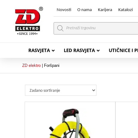
Novosti
O nama
Karijera
Katalozi
Products
search
RASVJETA
LED RASVJETA
UTIČNICE I 
ZD elektro
|
Foršpani
PVC VODIČI
PVC IN
H07V-K (P/F Vodič)
PP-
H07V-U (P Vodič)
PP-
PP/
PP/