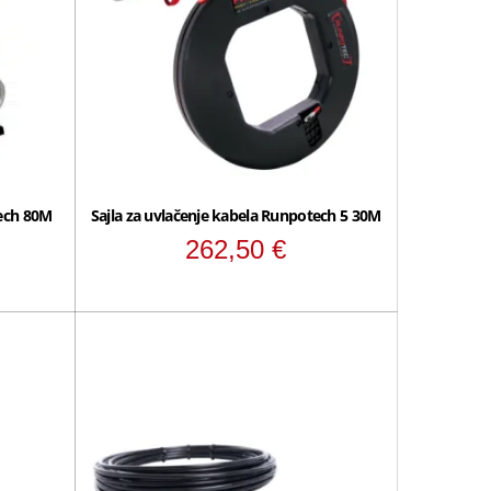
tech 80M
Sajla za uvlačenje kabela Runpotech 5 30M
262,50
€