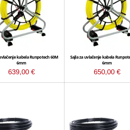
 uvlačenje kabela Runpotech 60M
Sajla za uvlačenje kabela Runpo
6mm
6mm
639,00
€
650,00
€