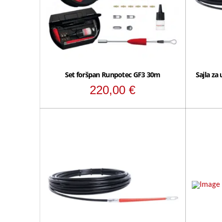
Set foršpan Runpotec GF3 30m
Sajla za
220,00
€