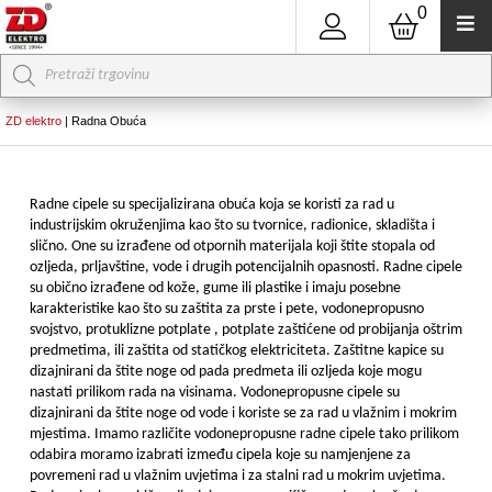
0
Products
search
ZD elektro
|
Radna Obuća
Radne cipele su specijalizirana obuća koja se koristi za rad u
industrijskim okruženjima kao što su tvornice, radionice, skladišta i
slično. One su izrađene od otpornih materijala koji štite stopala od
ozljeda, prljavštine, vode i drugih potencijalnih opasnosti. Radne cipele
su obično izrađene od kože, gume ili plastike i imaju posebne
karakteristike kao što su zaštita za prste i pete, vodonepropusno
svojstvo, protuklizne potplate , potplate zaštićene od probijanja oštrim
predmetima, ili zaštita od statičkog elektriciteta. Zaštitne kapice su
dizajnirani da štite noge od pada predmeta ili ozljeda koje mogu
nastati prilikom rada na visinama. Vodonepropusne cipele su
dizajnirani da štite noge od vode i koriste se za rad u vlažnim i mokrim
mjestima. Imamo različite vodonepropusne radne cipele tako prilikom
odabira moramo izabrati između cipela koje su namjenjene za
povremeni rad u vlažnim uvjetima i za stalni rad u mokrim uvjetima.