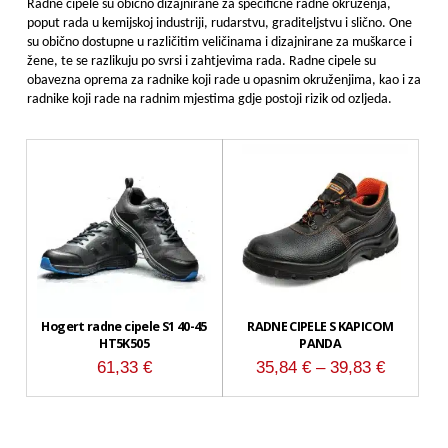
Radne cipele su obično dizajnirane za specifične radne okruženja,
poput rada u kemijskoj industriji, rudarstvu, graditeljstvu i slično. One
su obično dostupne u različitim veličinama i dizajnirane za muškarce i
žene, te se razlikuju po svrsi i zahtjevima rada. Radne cipele su
obavezna oprema za radnike koji rade u opasnim okruženjima, kao i za
radnike koji rade na radnim mjestima gdje postoji rizik od ozljeda.
Hogert radne cipele S1 40-45
RADNE CIPELE S KAPICOM
HT5K505
PANDA
Raspon
61,33
€
35,84
€
–
39,83
€
cijena:
od
35,84 €