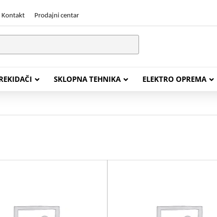
Kontakt
Prodajni centar
PREKIDAČI
SKLOPNA TEHNIKA
ELEKTRO OPREMA
STALACIJSKI KABELI
ENERGETSKI KABELI
Y (PGP
FG16OR
Y (PGP, NYM)
NHXH FE180/E30
J (H05VV-F)
NHXH FE180/E90
L (H03VV-F)
PP00 Podzemni Kabel
PP00-A