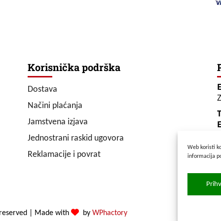
Korisnička podrška
Dostava
Z
Načini plaćanja
T
Jamstvena izjava
E
Jednostrani raskid ugovora
Web koristi ko
P
Reklamacije i povrat
informacija p
S
Prih
 reserved
|
Made with
by
WPhactory