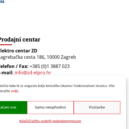
Prodajni centar
Elektro centar ZD
agrebačka cesta 186, 10000 Zagreb
elefon / Fax:
+385 (0)1 3887 023
-mail:
info@zd-elpro.hr
Radno vrijeme:
lačiće kako bi se osiguralo bolje korisničko iskustvo i funkcionalnost stranica. Više
onedjeljak - Petak od 08:00 do 17:00 sati
otražite
ovdje.
ubotom od 08:00 do 14:00 sati
vaćam sve
Samo neophodno
Postavke
Kolačići
Zaštita osobnih podataka
Impressum