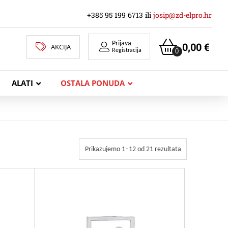
+385 95 199 6713 ili
josip@zd-elpro.hr
Prijava
0,00
€
AKCIJA
0
Registracija
ALATI
OSTALA PONUDA
MREŽNI LAN KABELI
Prikazujemo 1–12 od 21 rezultata
KOAKSIJALNI KABELI
TELEKOMUNIKACIJSKI KABELI
ZVUČNIČKI KABEL