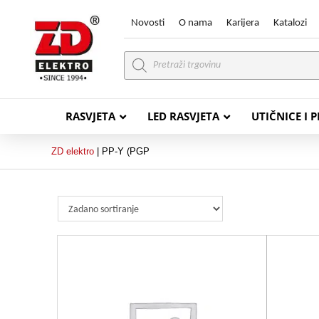
Novosti
O nama
Karijera
Katalozi
Products
search
RASVJETA
LED RASVJETA
UTIČNICE I 
ZD elektro
|
PP-Y (PGP
PVC VODIČI
PVC IN
H07V-K (P/F Vodič)
PP-
H07V-U (P Vodič)
PP-
PP/
PP/