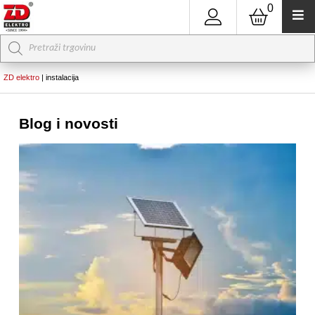
0
Products
search
ZD elektro
|
instalacija
Blog i novosti