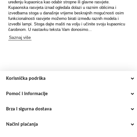
uređenju kupaonica kao odabir stropne ili glavne rasvjete.
Kupaonska rasvjeta iznad ogledala dolazi u raznim oblicima i
izvedbama stoga u današnje vrijeme beskrajnih mogućnosti osim
funkcionalnosti rasvjete možemo birati između raznih modela i
izvedbi lampi. Stoga dajte mašti na volju i učinite svoju kupaonicu
čarobnom. U nastavku teksta Vam donosimo...
Saznaj više
Korisnička podrška
Pomoć i informacije
Brza i sigurna dostava
Načini plaćanja