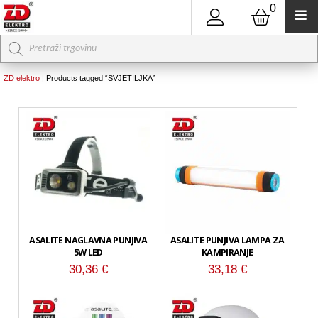
0
Products
search
ZD elektro
|
Products tagged “SVJETILJKA”
ASALITE NAGLAVNA PUNJIVA
ASALITE PUNJIVA LAMPA ZA
5W LED
KAMPIRANJE
30,36
€
33,18
€