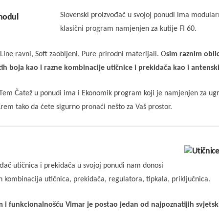
Slovenski proizvođač u svojoj ponudi ima modularn
klasični program namjenjen za kutije FI 60.
 Line ravni, Soft zaobljeni, Pure prirodni materijali. O
sim raznim obl
itih boja kao i razne kombinacije utičnice i prekidača kao i antenski
 Čatež u ponudi ima i Ekonomik program koji je namjenjen za ugradn
 Krem tako da ćete sigurno pronaći nešto za Vaš prostor.
ođač utičnica i prekidača u svojoj ponudi nam donosi
ih kombinacija utičnica, prekidača, regulatora, tipkala, priključnica.
 i funkcionalnošću Vimar je postao jedan od najpoznatijih svjets