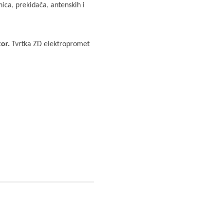
nica, prekidača, antenskih i
tor.
Tvrtka ZD elektropromet