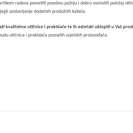
rilikom radova posvetiti posebnu pažnju i dobro osmisliti položaj utič
zbjegli postavljanje dodatnih produžnih kabela.
ti kvalitetne utičnice i prekidače te ih estetski uklopiti u Vaš pros
nudu utičnica i prekidača poznatih svjetskih proizvođača.