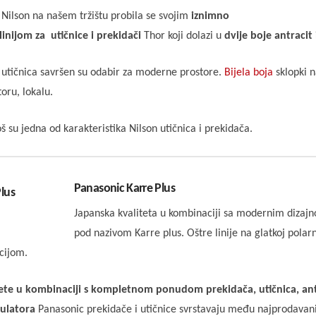
Nilson na našem tržištu probila se svojim
iznimno
linijom za utičnice i prekidači
Thor koji dolazi u
dvije boje antracit 
utičnica savršen su odabir za moderne prostore.
Bijela boja
sklopki n
oru, lokalu.
 su jedna od karakteristika Nilson utičnica i prekidača.
Panasonic Karre Plus
Japanska kvaliteta u kombinaciji sa modernim dizaj
pod nazivom Karre plus. Oštre linije na glatkoj polarn
cijom.
itete u kombinaciji s kompletnom ponudom prekidača, utičnica, an
gulatora
Panasonic prekidače i utičnice svrstavaju među najprodavani