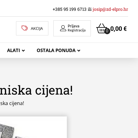
+385 95 199 6713 ili
josip@zd-elpro.hr
Prijava
0,00
€
AKCIJA
0
Registracija
ALATI
OSTALA PONUDA
niska cijena!
MREŽNI LAN KABELI
ska cijena!
KOAKSIJALNI KABELI
TELEKOMUNIKACIJSKI KABELI
ZVUČNIČKI KABEL