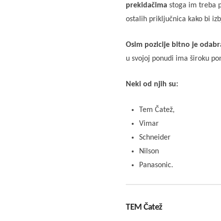
prekidačima
stoga im treba p
ostalih priključnica kako bi i
Osim pozicije bitno je odabra
u svojoj ponudi ima široku po
Neki od njih su:
Tem Čatež,
Vimar
Schneider
Nilson
Panasonic.
TEM Čatež