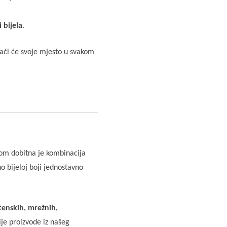
i bijela
.
aći će svoje mjesto u svakom
nom dobitna je kombinacija
o bijeloj boji jednostavno
tenskih, mrežnih,
je proizvode iz našeg