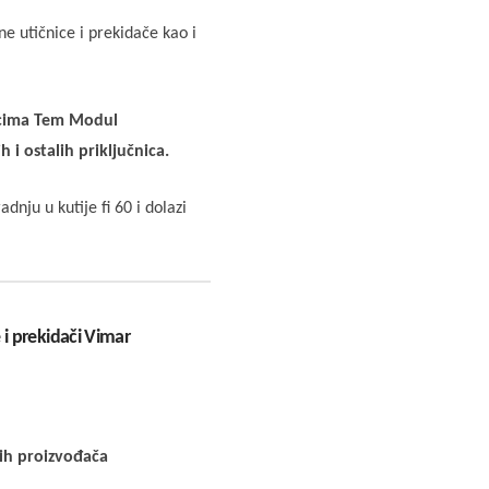
e utičnice i prekidače kao i
icima Tem Modul
h i ostalih priključnica.
ju u kutije fi 60 i dolazi
kih proizvođača