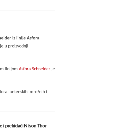
ider iz linije Asfora
je u proizvodnji
om linijom
Asfora Schneider
je
atora, antenskih, mrežnih i