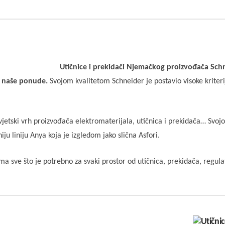
Utičnice i prekidači Njemačkog proizvođača Schne
z naše ponude.
Svojom kvalitetom Schneider je postavio visoke kriteri
jetski vrh proizvođača elektromaterijala, utičnica i prekidača… Svoj
u liniju Anya koja je izgledom jako slična Asfori.
ima sve što je potrebno za svaki prostor od utičnica, prekidača, regul