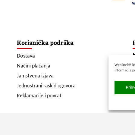
Korisnička podrška
Dostava
Z
Načini plaćanja
Web koristi ko
T
informacija p
Jamstvena izjava
E
Jednostrani raskid ugovora
Prih
P
Reklamacije i povrat
S
 reserved
|
Made with
by
WPhactory