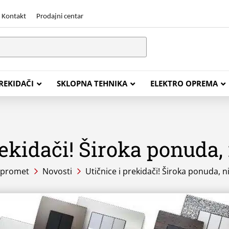
Kontakt
Prodajni centar
PREKIDAČI
SKLOPNA TEHNIKA
ELEKTRO OPREMA
rekidači! Široka ponuda, 
STALACIJSKI KABELI
ENERGETSKI KABELI
Y (PGP
FG16OR
opromet
Novosti
Utičnice i prekidači! Široka ponuda, ni
Y (PGP, NYM)
NHXH FE180/E30
J (H05VV-F)
NHXH FE180/E90
L (H03VV-F)
PP00 Podzemni Kabel
PP00-A