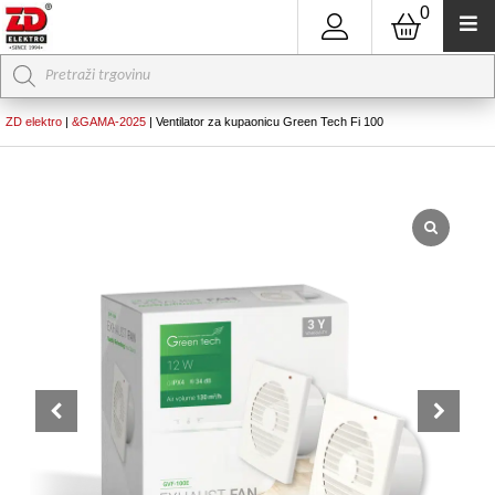
0
Products
search
ZD elektro
|
&GAMA-2025
|
Ventilator za kupaonicu Green Tech Fi 100