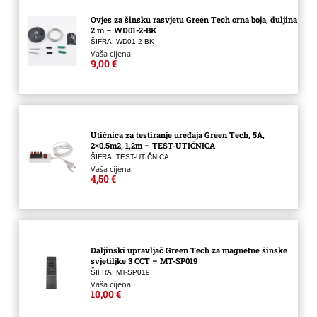
Ovjes za šinsku rasvjetu Green Tech crna boja, duljina
2 m – WD01-2-BK
ŠIFRA: WD01-2-BK
Vaša cijena:
9,00 €
Utičnica za testiranje uređaja Green Tech, 5A,
2×0.5m2, 1,2m – TEST-UTIČNICA
ŠIFRA: TEST-UTIČNICA
Vaša cijena:
4,50 €
Daljinski upravljač Green Tech za magnetne šinske
svjetiljke 3 CCT – MT-SP019
ŠIFRA: MT-SP019
Vaša cijena:
10,00 €