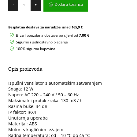
Ventilator
Dodaj u košaricu
-
+
za
kupaonicu
Green
Tech
Besplatna dostava za narudžbe iznad
165,9 €
Fi
100
Brza i pouzdana dostava po cijeni od
7,00 €
količina
Sigurno i jednostavno plaćanje
100% sigurna kupovina
Opis proizvoda
Ispušni ventilator s automatskim zatvaranjem
Snaga: 12 W
Napon: AC 220 – 240 V / 50 – 60 Hz
Maksimalni protok zraka: 130 m3 / h
Razina buke: 34 dB
IP faktor: IPX4
Unutarnja uporaba
Materijal: ABS
Motor: s kugličnim ležajem
Radna temperatura: od – 10 °C do 45 °C