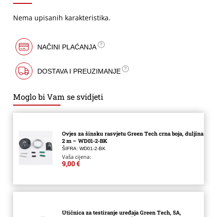
Nema upisanih karakteristika.
NAČINI PLAĆANJA
DOSTAVA I PREUZIMANJE
Moglo bi Vam se svidjeti
Ovjes za šinsku rasvjetu Green Tech crna boja, duljina
2 m – WD01-2-BK
ŠIFRA: WD01-2-BK
Vaša cijena:
9,00 €
Utičnica za testiranje uređaja Green Tech, 5A,