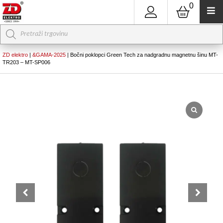
0
Products
search
ZD elektro
|
&GAMA-2025
|
Bočni poklopci Green Tech za nadgradnu magnetnu šinu MT-
TR203 – MT-SP006