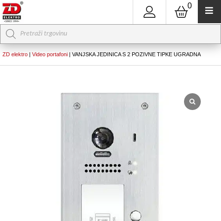
0
Products
search
ZD elektro
|
Video portafoni
|
VANJSKA JEDINICA S 2 POZIVNE TIPKE UGRADNA