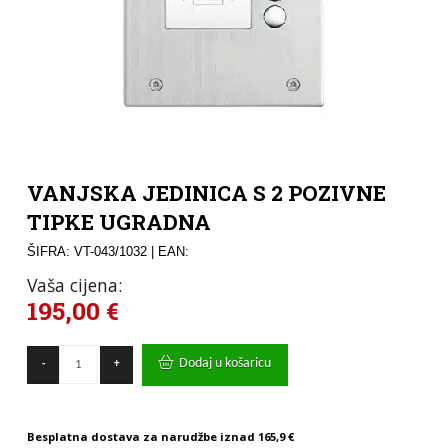
VANJSKA JEDINICA S 2 POZIVNE
TIPKE UGRADNA
ŠIFRA: VT-043/1032
| EAN:
Vaša cijena:
195,00
€
VANJSKA
Dodaj u košaricu
-
+
JEDINICA
S
2
POZIVNE
Besplatna dostava za narudžbe iznad
165,9 €
TIPKE