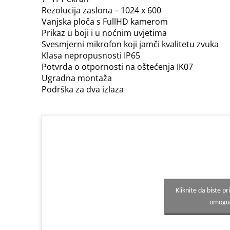
Rezolucija zaslona – 1024 x 600
Vanjska ploča s FullHD kamerom
Prikaz u boji i u noćnim uvjetima
Svesmjerni mikrofon koji jamči kvalitetu zvuka
Klasa nepropusnosti IP65
Potvrda o otpornosti na oštećenja IK07
Ugradna montaža
Podrška za dva izlaza
Kliknite da biste pr
omogući