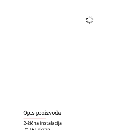
Opis proizvoda
2-žična instalacija
7″ TFT ekran