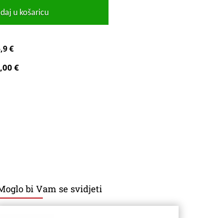
daj u košaricu
,9 €
,00 €
Moglo bi Vam se svidjeti