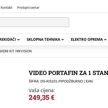
Kontakt
Prodajni centar
PREKIDAČI
SKLOPNA TEHNIKA
ELEKTRO OPREMA
ADNI KIT HIKVISION
STALACIJSKI KABELI
ENERGETSKI KABELI
VIDEO PORTAFIN ZA 1 STA
Y (PGP
FG16OR
ŠIFRA: DS-KIS101-P/PODŽBUKNO
| EAN:
Y (PGP, NYM)
NHXH FE180/E30
Vaša cijena:
J (H05VV-F)
NHXH FE180/E90
249,35
€
L (H03VV-F)
PP00 Podzemni Kabel
PP00-A