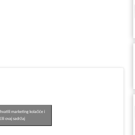
ihvatili marketing kolačiće i
li ovaj sadržaj