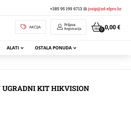
+385 95 199 6713 ili
josip@zd-elpro.hr
Prijava
0,00
€
AKCIJA
0
Registracija
ALATI
OSTALA PONUDA
MREŽNI LAN KABELI
N UGRADNI KIT HIKVISION
KOAKSIJALNI KABELI
TELEKOMUNIKACIJSKI KABELI
ZVUČNIČKI KABEL