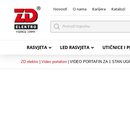
Novosti
O nama
Karijera
Katalozi
Products
search
RASVJETA
LED RASVJETA
UTIČNICE I 
ZD elektro
|
Video portafoni
|
VIDEO PORTAFIN ZA 1 STAN UGR
PVC VODIČI
PVC IN
H07V-K (P/F Vodič)
PP-
H07V-U (P Vodič)
PP-
PP/
PP/