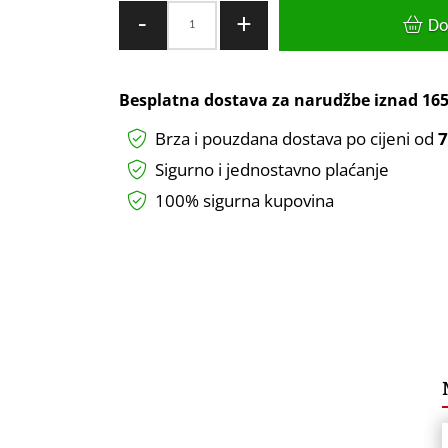
VIDEO
-
+
Do
PORTAFIN
ZA
1
Besplatna dostava za narudžbe iznad
165
STAN
Brza i pouzdana dostava po cijeni od
7
UGRADNI
KIT
Sigurno i jednostavno plaćanje
HIKVISION
100% sigurna kupovina
količina