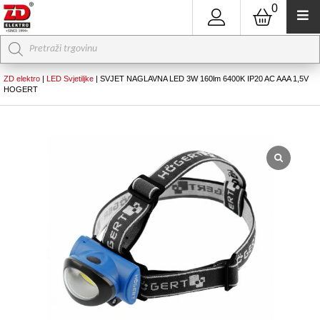
0
Products
search
ZD elektro
|
LED Svjetiljke
|
SVJET NAGLAVNA LED 3W 160lm 6400K IP20 AC AAA 1,5V
HOGERT