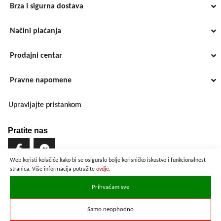
Brza i sigurna dostava
Načini plaćanja
Prodajni centar
Pravne napomene
Upravljajte pristankom
Pratite nas
Web koristi kolačiće kako bi se osiguralo bolje korisničko iskustvo i funkcionalnost
stranica. Više informacija potražite
ovdje.
Brzo i sigurno plaćanje
Prihvaćam sve
Samo neophodno
Prikazane cijene su preračunate po službenom tečaju u iznosu od