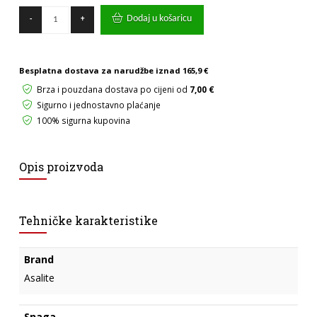
Stolna
Dodaj u košaricu
-
+
lampa
dimabilna
Asalite
6W
Besplatna dostava za narudžbe iznad
165,9 €
bijela
količina
Brza i pouzdana dostava po cijeni od
7,00 €
Sigurno i jednostavno plaćanje
100% sigurna kupovina
Opis proizvoda
Tehničke karakteristike
Brand
Asalite
Snaga