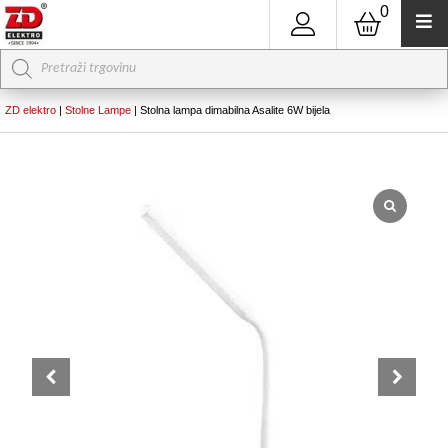
0
Products
search
ZD elektro
|
Stolne Lampe
|
Stolna lampa dimabilna Asalite 6W bijela