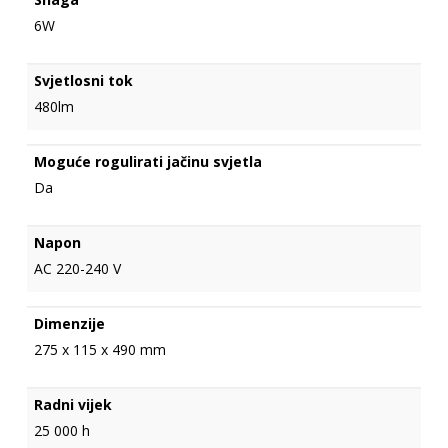
6W
Svjetlosni tok
480lm
Moguće rogulirati jačinu svjetla
Da
Napon
AC 220-240 V
Dimenzije
275 x 115 x 490 mm
Radni vijek
25 000 h