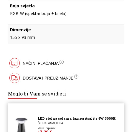
Boja svjetla
RGB-W (spektar boja + bijela)
Dimenzije
155 x 93 mm
NAČINI PLAĆANJA
DOSTAVA I PREUZIMANJE
Moglo bi Vam se svidjeti
LED stolna solarna lampa Asalite 5W 3000K
ŠIFRA: ASAL0304
Vaša cijena: