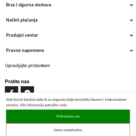
Brza i sigurna dostava
Načini plaćanja
Prodajni centar
Pravne napomene
Upravljajte pristankom
Pratite nas
Web koristi kolačiće kako bi se osiguralo bolje korisničko iskustvo i funkcionalnost
stranica. Više informacija potražite
ovdje.
Brzo i sigurno plaćanje
Prihvaćam sve
Samo neophodno
Prikazane cijene su preračunate po službenom tečaju u iznosu od