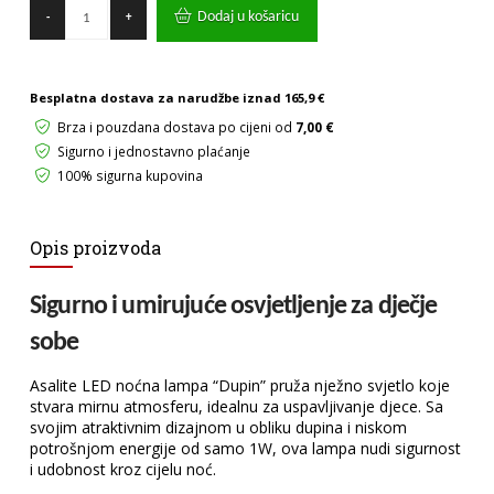
Noćna
Dodaj u košaricu
-
+
lampa
Dupin
Asalite
1W
Besplatna dostava za narudžbe iznad
165,9 €
RGBW
količina
Brza i pouzdana dostava po cijeni od
7,00 €
Sigurno i jednostavno plaćanje
100% sigurna kupovina
Opis proizvoda
Sigurno i umirujuće osvjetljenje za dječje
sobe
Asalite LED noćna lampa “Dupin” pruža nježno svjetlo koje
stvara mirnu atmosferu, idealnu za uspavljivanje djece. Sa
svojim atraktivnim dizajnom u obliku dupina i niskom
potrošnjom energije od samo 1W, ova lampa nudi sigurnost
i udobnost kroz cijelu noć.