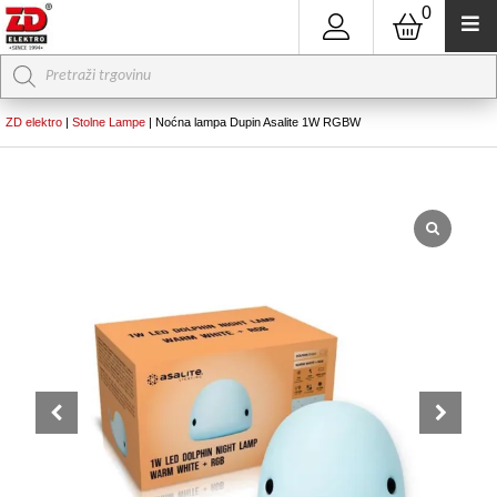
0
Products
search
ZD elektro
|
Stolne Lampe
|
Noćna lampa Dupin Asalite 1W RGBW