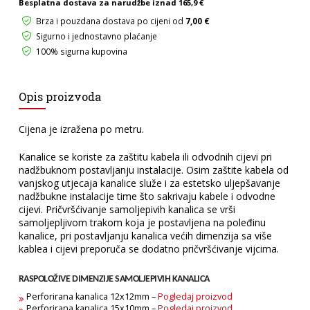
Besplatna dostava za narudžbe iznad
165,9 €
količina
Brza i pouzdana dostava po cijeni od
7,00 €
Sigurno i jednostavno plaćanje
100% sigurna kupovina
Opis proizvoda
Cijena je izražena po metru.
Kanalice se koriste za zaštitu kabela ili odvodnih cijevi pri
nadžbuknom postavljanju instalacije. Osim zaštite kabela od
vanjskog utjecaja kanalice služe i za estetsko uljepšavanje
nadžbukne instalacije time što sakrivaju kabele i odvodne
cijevi. Pričvršćivanje samoljepivih kanalica se vrši
samoljepljivom trakom koja je postavljena na poleđinu
kanalice, pri postavljanju kanalica većih dimenzija sa više
kablea i cijevi preporuča se dodatno pričvršćivanje vijcima.
RASPOLOŽIVE DIMENZIJE SAMOLJEPIVIH KANALICA
Perforirana kanalica 12x12mm –
Pogledaj proizvod
Perforirana kanalica 15x10mm –
Pogledaj proizvod