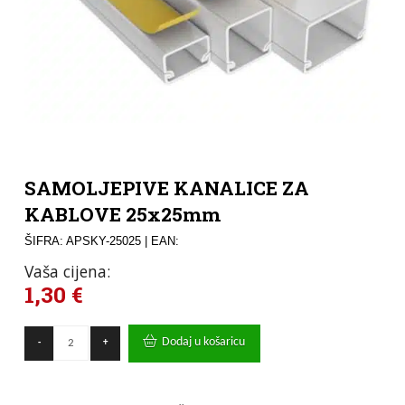
SAMOLJEPIVE KANALICE ZA
KABLOVE 25x25mm
ŠIFRA: APSKY-25025
| EAN:
Vaša cijena:
1,30
€
SAMOLJEPIVE
Dodaj u košaricu
-
+
KANALICE
ZA
KABLOVE
25x25mm