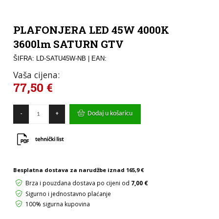
PLAFONJERA LED 45W 4000K
3600lm SATURN GTV
ŠIFRA: LD-SATU45W-NB
| EAN:
Vaša cijena:
77,50
€
PLAFONJERA
Dodaj u košaricu
-
+
LED
45W
4000K
3600lm
SATURN
GTV
količina
Besplatna dostava za narudžbe iznad
165,9 €
Brza i pouzdana dostava po cijeni od
7,00 €
Sigurno i jednostavno plaćanje
100% sigurna kupovina