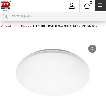
0
Products
search
ZD elektro
|
LED Plafonjere
|
PLAFONJERA LED 45W 4000K 3600lm SATURN GTV