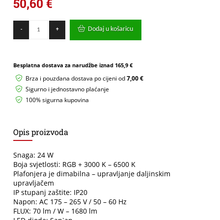
50,60
€
plafonjera
Dodaj u košaricu
-
+
Lumera
Lighting
24W,
RGB,
Besplatna dostava za narudžbe iznad
165,9 €
dimabilna
s
Brza i pouzdana dostava po cijeni od
7,00 €
daljinskim
Sigurno i jednostavno plaćanje
upravljačem
100% sigurna kupovina
-
GALAXY
količina
Opis proizvoda
Snaga: 24 W
Boja svjetlosti: RGB + 3000 K – 6500 K
Plafonjera je dimabilna – upravljanje daljinskim
upravljačem
IP stupanj zaštite: IP20
Napon: AC 175 – 265 V / 50 – 60 Hz
FLUX: 70 lm / W – 1680 lm