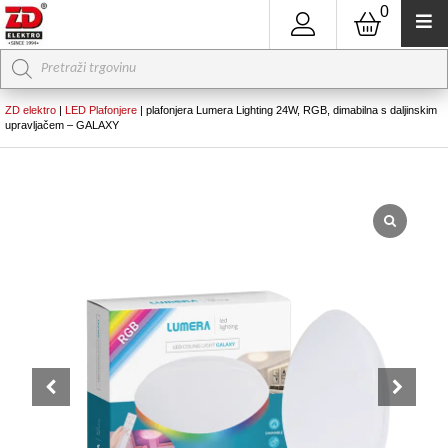
0
Products
search
ZD elektro
|
LED Plafonjere
|
plafonjera Lumera Lighting 24W, RGB, dimabilna s daljinskim
upravljačem – GALAXY