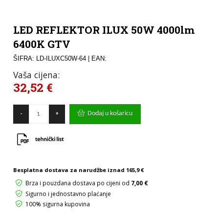
LED REFLEKTOR ILUX 50W 4000lm
6400K GTV
ŠIFRA: LD-ILUXC50W-64
| EAN:
Vaša cijena:
32,52
€
LED
Dodaj u košaricu
-
+
REFLEKTOR
ILUX
50W
4000lm
6400K
GTV
količina
Besplatna dostava za narudžbe iznad
165,9 €
Brza i pouzdana dostava po cijeni od
7,00 €
Sigurno i jednostavno plaćanje
100% sigurna kupovina