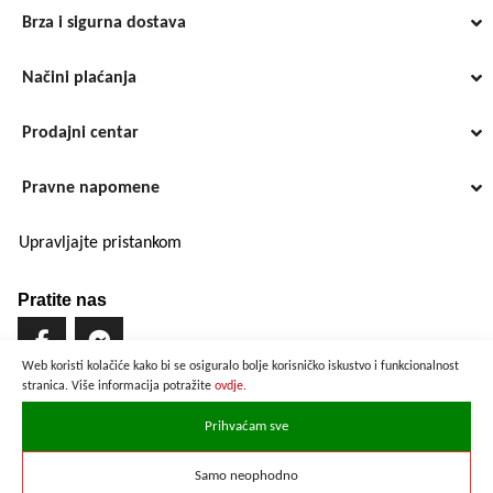
Brza i sigurna dostava
Načini plaćanja
Prodajni centar
Pravne napomene
Upravljajte pristankom
Pratite nas
Web koristi kolačiće kako bi se osiguralo bolje korisničko iskustvo i funkcionalnost
stranica. Više informacija potražite
ovdje.
Brzo i sigurno plaćanje
Prihvaćam sve
Samo neophodno
Prikazane cijene su preračunate po službenom tečaju u iznosu od