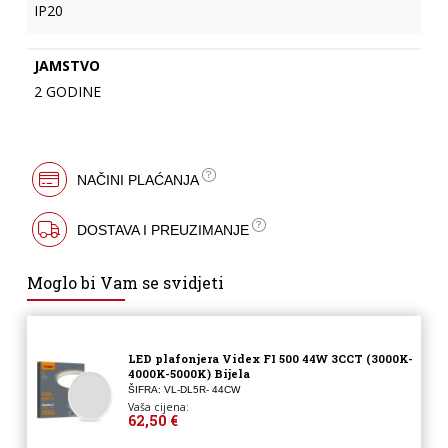
IP20
JAMSTVO
2 GODINE
NAČINI PLAĆANJA
DOSTAVA I PREUZIMANJE
Moglo bi Vam se svidjeti
LED plafonjera Videx FI 500 44W 3CCT (3000K-
4000K-5000K) Bijela
ŠIFRA: VL-DL5R- 44CW
Vaša cijena:
62,50 €