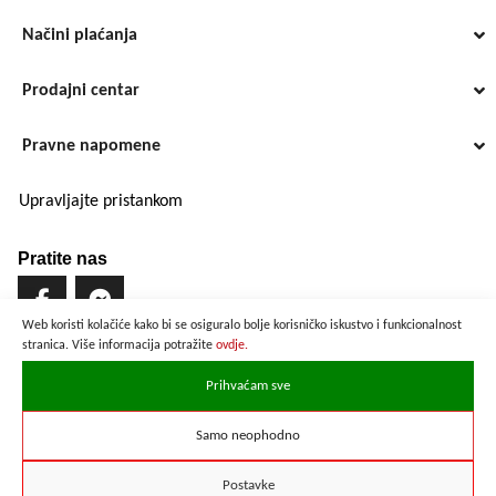
Načini plaćanja
Prodajni centar
Pravne napomene
Upravljajte pristankom
Pratite nas
Web koristi kolačiće kako bi se osiguralo bolje korisničko iskustvo i funkcionalnost
stranica. Više informacija potražite
ovdje.
Brzo i sigurno plaćanje
Prihvaćam sve
Samo neophodno
Prikazane cijene su preračunate po službenom tečaju u iznosu od
1 EUR = 7,53450 HRK
Postavke