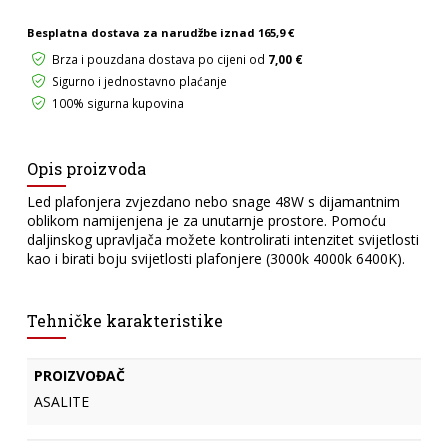
DIJAMANTNI
Besplatna dostava za narudžbe iznad
165,9 €
UZORAK
3000K
Brza i pouzdana dostava po cijeni od
7,00 €
4000K
Sigurno i jednostavno plaćanje
6500K
100% sigurna kupovina
količina
Opis proizvoda
Led plafonjera zvjezdano nebo snage 48W s dijamantnim
oblikom namijenjena je za unutarnje prostore. Pomoću
daljinskog upravljača možete kontrolirati intenzitet svijetlosti
kao i birati boju svijetlosti plafonjere (3000k 4000k 6400K).
Tehničke karakteristike
PROIZVOĐAČ
ASALITE