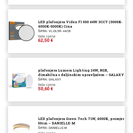
LED plafonjera Videx FI 500 44W 3CCT (3000K-
4000K-5000K) Crna
ŠIFRA: VL-DL5R- 44CB
Vaša cijena:
62,50 €
plafonjera Lumera Lighting 24W, RGB,
dimabilna s daljinskim upravljačem – GALAXY
ŠIFRA: GALAXY
Vaša cijena:
50,60 €
LED plafonjera Green Tech 71W, 4000K, promjer
50cm – DANIELLE-M
ŠIFRA: DANIELLE-M