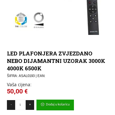
LED PLAFONJERA ZVJEZDANO
NEBO DIJAMANTNI UZORAK 3000K
4000K 6500K
ŠIFRA: ASAL0193
| EAN:
Vaša cijena:
50,00
€
LED
Dodaj u košaricu
-
+
PLAFONJERA
ZVJEZDANO
NEBO