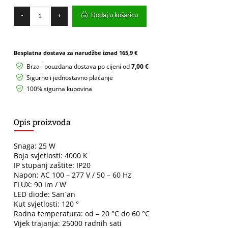
LED
Dodaj u košaricu
-
+
PLAFONJERA
GREEN
TECH
25W
Besplatna dostava za narudžbe iznad
165,9 €
NICOLE-
S
Brza i pouzdana dostava po cijeni od
7,00 €
25W
Sigurno i jednostavno plaćanje
4000K
100% sigurna kupovina
količina
Opis proizvoda
Snaga: 25 W
Boja svjetlosti: 4000 K
IP stupanj zaštite: IP20
Napon: AC 100 – 277 V / 50 – 60 Hz
FLUX: 90 lm / W
LED diode: San`an
Kut svjetlosti: 120 °
Radna temperatura: od – 20 °C do 60 °C
Vijek trajanja: 25000 radnih sati