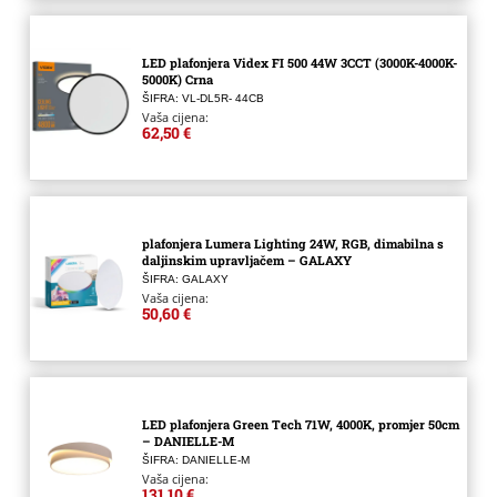
LED plafonjera Videx FI 500 44W 3CCT (3000K-4000K-
5000K) Crna
ŠIFRA: VL-DL5R- 44CB
Vaša cijena:
62,50 €
plafonjera Lumera Lighting 24W, RGB, dimabilna s
daljinskim upravljačem – GALAXY
ŠIFRA: GALAXY
Vaša cijena:
50,60 €
LED plafonjera Green Tech 71W, 4000K, promjer 50cm
– DANIELLE-M
ŠIFRA: DANIELLE-M
Vaša cijena:
131,10 €