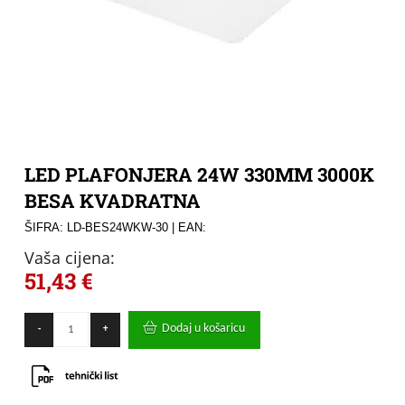
LED PLAFONJERA 24W 330MM 3000K
BESA KVADRATNA
ŠIFRA: LD-BES24WKW-30
| EAN:
Vaša cijena:
51,43
€
LED
Dodaj u košaricu
-
+
PLAFONJERA
24W
330MM
3000K
BESA