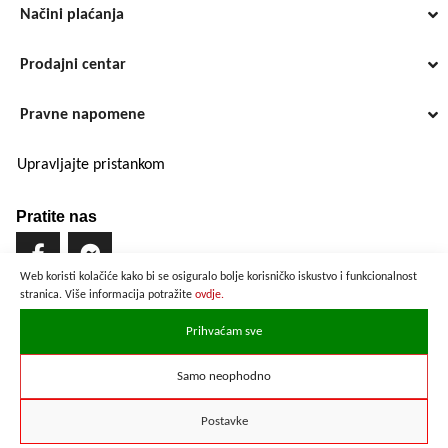
Načini plaćanja
Prodajni centar
Pravne napomene
Upravljajte pristankom
Pratite nas
Web koristi kolačiće kako bi se osiguralo bolje korisničko iskustvo i funkcionalnost
stranica. Više informacija potražite
ovdje.
Brzo i sigurno plaćanje
Prihvaćam sve
Samo neophodno
Prikazane cijene su preračunate po službenom tečaju u iznosu od
1 EUR = 7,53450 HRK
Postavke
Copyright © 2021 ZD elektropromet d.o.o.