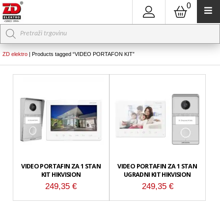
0
Products
search
ZD elektro
|
Products tagged “VIDEO PORTAFON KIT”
VIDEO PORTAFIN ZA 1 STAN
VIDEO PORTAFIN ZA 1 STAN
KIT HIKVISION
UGRADNI KIT HIKVISION
249,35
€
249,35
€