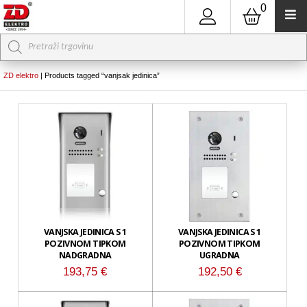
0
Products
search
ZD elektro
|
Products tagged “vanjsak jedinica”
VANJSKA JEDINICA S 1
VANJSKA JEDINICA S 1
POZIVNOM TIPKOM
POZIVNOM TIPKOM
NADGRADNA
UGRADNA
193,75
€
192,50
€