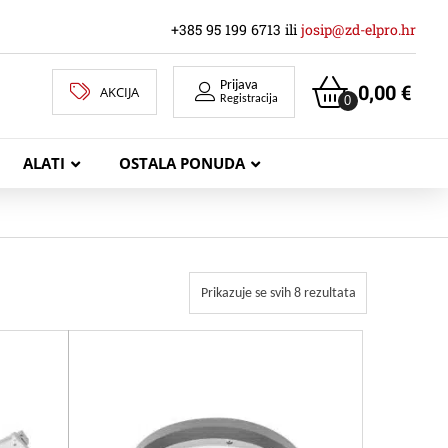
+385 95 199 6713 ili
josip@zd-elpro.hr
Prijava
0,00
€
AKCIJA
0
Registracija
ALATI
OSTALA PONUDA
MREŽNI LAN KABELI
Prikazuje se svih 8 rezultata
KOAKSIJALNI KABELI
TELEKOMUNIKACIJSKI KABELI
ZVUČNIČKI KABEL