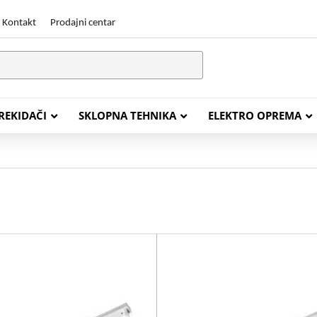
Kontakt
Prodajni centar
PREKIDAČI
SKLOPNA TEHNIKA
ELEKTRO OPREMA
STALACIJSKI KABELI
ENERGETSKI KABELI
Y (PGP
FG16OR
Y (PGP, NYM)
NHXH FE180/E30
J (H05VV-F)
NHXH FE180/E90
L (H03VV-F)
PP00 Podzemni Kabel
PP00-A