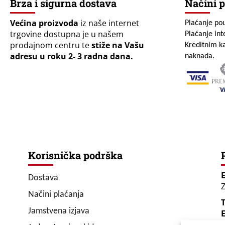
Brza i sigurna dostava
Načini p
Većina proizvoda
iz naše internet
Plaćanje po
trgovine dostupna je u našem
Plaćanje in
prodajnom centru te
stiže na Vašu
Kreditnim ka
adresu u roku 2- 3 radna dana.
naknada.
Korisnička podrška
Dostava
Z
Načini plaćanja
T
Jamstvena izjava
E