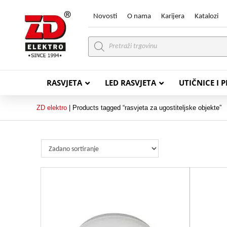
Novosti
O nama
Karijera
Katalozi
Products
search
RASVJETA
LED RASVJETA
UTIČNICE I 
ZD elektro
|
Products tagged “rasvjeta za ugostiteljske objekte”
PVC VODIČI
PVC IN
H07V-K (P/F Vodič)
PP-
H07V-U (P Vodič)
PP-
PP/
PP/