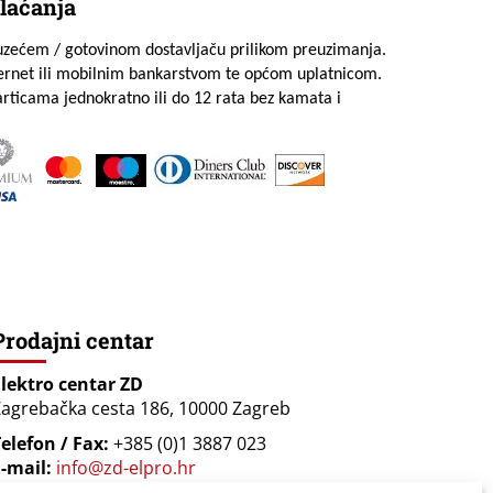
laćanja
uzećem / gotovinom dostavljaču prilikom preuzimanja.
ternet ili mobilnim bankarstvom te općom uplatnicom.
rticama jednokratno ili do 12 rata bez kamata i
Prodajni centar
Elektro centar ZD
agrebačka cesta 186, 10000 Zagreb
elefon / Fax:
+385 (0)1 3887 023
-mail:
info@zd-elpro.hr