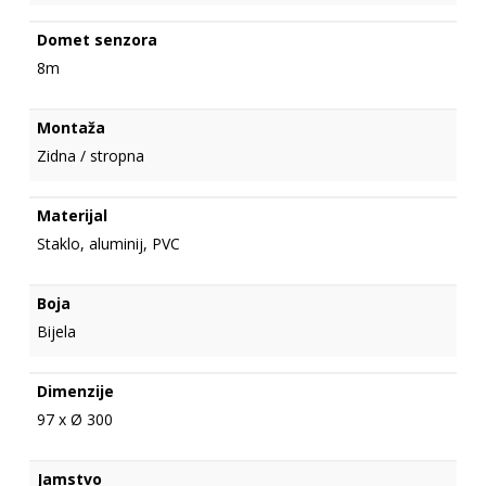
Domet senzora
8m
Montaža
Zidna / stropna
Materijal
Staklo, aluminij, PVC
Boja
Bijela
Dimenzije
97 x Ø 300
Jamstvo