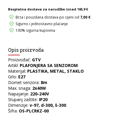
Besplatna dostava za narudžbe iznad
165,9 €
Brza i pouzdana dostava po cijeni od
7,00 €
Sigurno i jednostavno plaćanje
100% sigurna kupovina
Opis proizvoda
Proizvođač:
GTV
Artikl:
PLAFONJERA SA SENZOROM
Materijal:
PLASTIKA, METAL, STAKLO
Grlo:
E27
Domet senzora:
8m
Max. snaga:
2x
40W
Napajanje:
220-240V
Stupanj zaštite:
IP20
Dimenzije:
v-97, d-300, š-300
Šifra:
OS-PLCRKZ-00