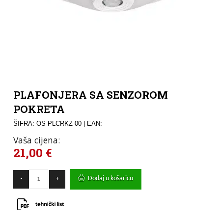
PLAFONJERA SA SENZOROM
POKRETA
ŠIFRA: OS-PLCRKZ-00
| EAN:
Vaša cijena:
21,00
€
PLAFONJERA
Dodaj u košaricu
-
+
SA
SENZOROM
POKRETA
količina