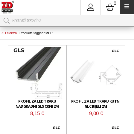
0
Products
search
ZD elektro
|
Products tagged “MPL”
PROFIL ZA LED TRAKU
PROFIL ZA LED TRAKU KUTNI
NADGRADNI GLS CRNI 2M
GLC BIJELI 2M
8,15
€
9,00
€