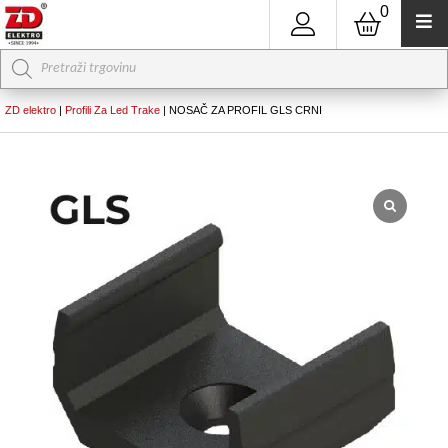
0
Products
search
ZD elektro
|
Profili Za Led Trake
|
NOSAČ ZA PROFIL GLS CRNI