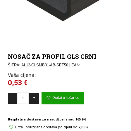
NOSAČ ZA PROFIL GLS CRNI
ŠIFRA: AL12-GLSMB01-AB-SET50
| EAN:
Vaša cijena:
0,53
€
NOSAČ
Dodaj u košaricu
-
+
ZA
PROFIL
GLS
CRNI
Besplatna dostava za narudžbe iznad
165,9 €
količina
Brza i pouzdana dostava po cijeni od
7,00 €