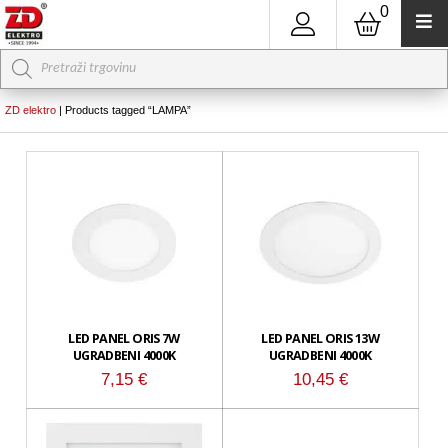
0
Products
search
ZD elektro
|
Products tagged “LAMPA”
LED PANEL ORIS 7W
LED PANEL ORIS 13W
UGRADBENI 4000K
UGRADBENI 4000K
7,15
€
10,45
€