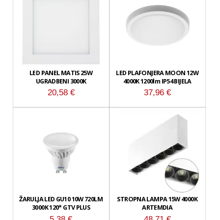
LED PANEL MATIS 25W
LED PLAFONJERA MOON 12W
UGRADBENI 3000K
4000K 1200lm IP54 BIJELA
20,58
€
37,96
€
ŽARULJA LED GU10 10W 720LM
STROPNA LAMPA 15W 4000K
3000K 120* GTV PLUS
ARTEMDIA
5,38
€
48,71
€