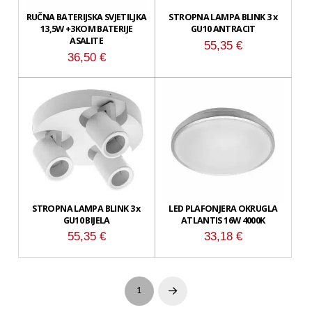
RUČNA BATERIJSKA SVJETILJKA
STROPNA LAMPA BLINK 3 x
13,5W +3KOM BATERIJE
GU10 ANTRACIT
ASALITE
55,35
€
36,50
€
STROPNA LAMPA BLINK 3 x
LED PLAFONJERA OKRUGLA
GU10 BIJELA
ATLANTIS 16W 4000K
55,35
€
33,18
€
1
Next