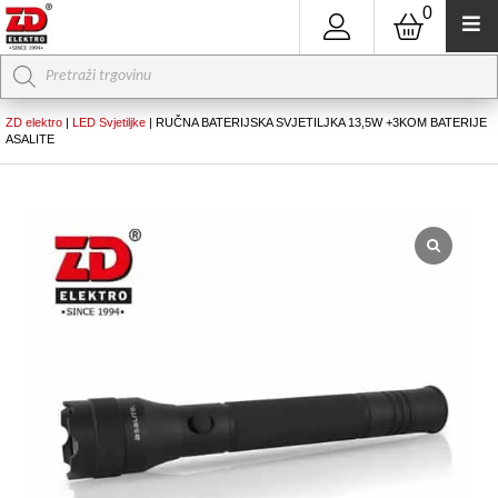
0
Products
search
ZD elektro
|
LED Svjetiljke
|
RUČNA BATERIJSKA SVJETILJKA 13,5W +3KOM BATERIJE
ASALITE