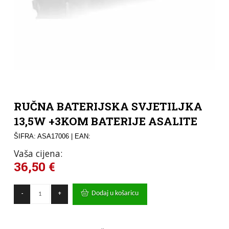
RUČNA BATERIJSKA SVJETILJKA
13,5W +3KOM BATERIJE ASALITE
ŠIFRA: ASA17006
| EAN:
Vaša cijena:
36,50
€
RUČNA
Dodaj u košaricu
-
+
BATERIJSKA
SVJETILJKA
13,5W
+3KOM