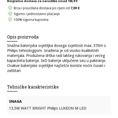
Besplatna dostava za narudžbe iznad
165,9 €
BATERIJE
ASALITE
Brza i pouzdana dostava po cijeni od
7,00 €
količina
Sigurno i jednostavno plaćanje
100% sigurna kupovina
Opis proizvoda
Snažna baterijska svjetiljka dosega svjetlosti max. 370m s
Philips tehnologijom. Izrađena je od visoko kvalitetnih
materijala. Produžena drška radi lakšeg rukovanja i većeg
kapaciteta baterija. 3xD baterije uključene seu u pakiranje.
Ovakve baterijske svjetiljke najčešće koriste noćni čuvari i
zaštitari.
Tehničke karakteristike
SNAGA
13,5W WATT BRIGHT Philips LUXEON M LED