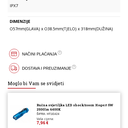
IPX7
DIMENZIJE
O57mm(GLAVA) x O38.5mm(TJELO) x 318mm(DUŽINA)
NAČINI PLAĆANJA
DOSTAVA I PREUZIMANJE
Moglo bi Vam se svidjeti
Ručna svjetiljka LED shock/zoom Hogert 5W
2500lm 6400K
ŠIFRA: HT1E424
Vaša cijena:
7,96 €