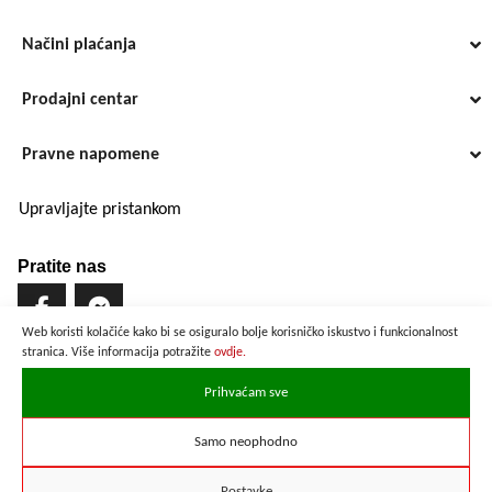
Načini plaćanja
Prodajni centar
Pravne napomene
Upravljajte pristankom
Pratite nas
Web koristi kolačiće kako bi se osiguralo bolje korisničko iskustvo i funkcionalnost
stranica. Više informacija potražite
ovdje.
Brzo i sigurno plaćanje
Prihvaćam sve
Samo neophodno
Prikazane cijene su preračunate po službenom tečaju u iznosu od
1 EUR = 7,53450 HRK
Postavke