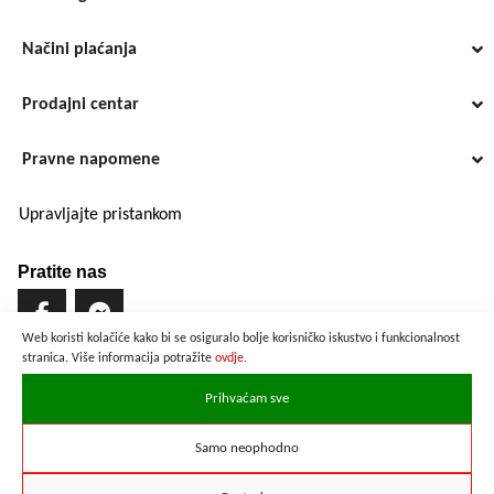
Načini plaćanja
Prodajni centar
Pravne napomene
Upravljajte pristankom
Pratite nas
Web koristi kolačiće kako bi se osiguralo bolje korisničko iskustvo i funkcionalnost
stranica. Više informacija potražite
ovdje.
Brzo i sigurno plaćanje
Prihvaćam sve
Samo neophodno
Prikazane cijene su preračunate po službenom tečaju u iznosu od
1 EUR = 7,53450 HRK