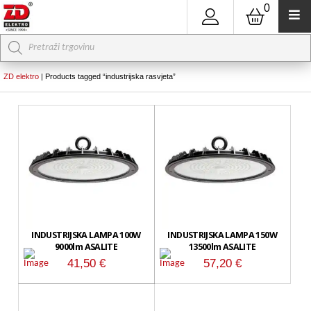
0
Products
search
ZD elektro
|
Products tagged “industrijska rasvjeta”
INDUSTRIJSKA LAMPA 100W
INDUSTRIJSKA LAMPA 150W
9000lm ASALITE
13500lm ASALITE
41,50
€
57,20
€