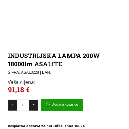
INDUSTRIJSKA LAMPA 200W
18000lm ASALITE
ŠIFRA: ASAL0228
| EAN:
Vaša cijena:
91,18
€
INDUSTRIJSKA
Dodaj u košaricu
-
+
LAMPA
200W
18000lm
ASALITE
Besplatna dostava za narudžbe iznad
165,9 €
količina