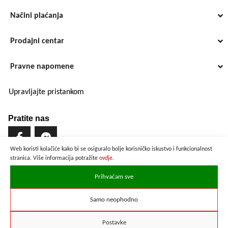
Načini plaćanja
Prodajni centar
Pravne napomene
Upravljajte pristankom
Pratite nas
Web koristi kolačiće kako bi se osiguralo bolje korisničko iskustvo i funkcionalnost
stranica. Više informacija potražite
ovdje.
Brzo i sigurno plaćanje
Prihvaćam sve
Samo neophodno
Prikazane cijene su preračunate po službenom tečaju u iznosu od
1 EUR = 7,53450 HRK
Postavke