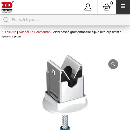
0
Products
search
ZD elektro
|
Nosači Za Gromobran
|
Zidni nosač gromobranske šipke niro-clip 8mm s
tiplom i vijkom