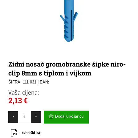
Zidni nosač gromobranske šipke niro-
clip 8mm s tiplom i vijkom
ŠIFRA: 111 031
| EAN:
Vaša cijena:
2,13
€
Zidni
Dodaj u košaricu
-
+
nosač
gromobranske
šipke
niro-