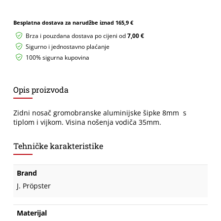
clip
8mm
s
Besplatna dostava za narudžbe iznad
165,9 €
tiplom
Brza i pouzdana dostava po cijeni od
7,00 €
i
vijkom
Sigurno i jednostavno plaćanje
količina
100% sigurna kupovina
Opis proizvoda
Zidni nosač gromobranske aluminijske šipke 8mm s
tiplom i vijkom. Visina nošenja vodiča 35mm.
Tehničke karakteristike
Brand
J. Pröpster
Materijal