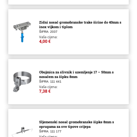
Zidni nosač gromobranske trake širine do 40mm s
inox vijkom i tiplom
ŠIFRA: 2037
Vaša cijena:
4,00 €
Obujmica za slivnik i uzemljenje 17 – 50mm s
nosačem za šipku 8mm
ŠIFRA: 111 441
Vaša cijena:
7,38 €
Sljemenski nosač gromobranske šipke 8mm s
oprugama za sve tipove crijepa
ŠIFRA: 111 177
Vaša cijena: