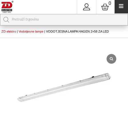
0
Products
search
ZD elektro
|
Vodotijesne lampe
|
VODOTJESNA LAMPA HAGEN 2×58 ZA LED