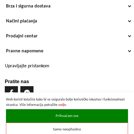
Brza i sigurna dostava
Načini plaćanja
Prodajni centar
Pravne napomene
Upravljajte pristankom
Pratite nas
Web koristi kolačiće kako bi se osiguralo bolje korisničko iskustvo i funkcionalnost
stranica. Više informacija potražite
ovdje.
Brzo i sigurno plaćanje
Prihvaćam sve
Samo neophodno
Prikazane cijene su preračunate po službenom tečaju u iznosu od