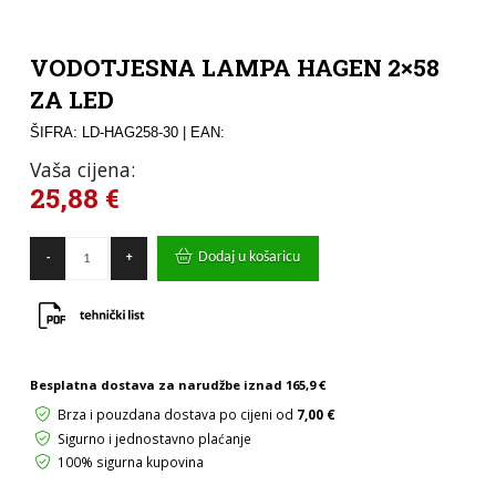
VODOTJESNA LAMPA HAGEN 2×58
ZA LED
ŠIFRA: LD-HAG258-30
| EAN:
Vaša cijena:
25,88
€
VODOTJESNA
Dodaj u košaricu
-
+
LAMPA
HAGEN
2x58
ZA
LED
količina
Besplatna dostava za narudžbe iznad
165,9 €
Brza i pouzdana dostava po cijeni od
7,00 €
Sigurno i jednostavno plaćanje
100% sigurna kupovina