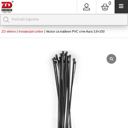
0
Products
search
ZD elektro
|
Instalacijski pribor
|
Vezice za kablove PVC crne Aura 3,6×150