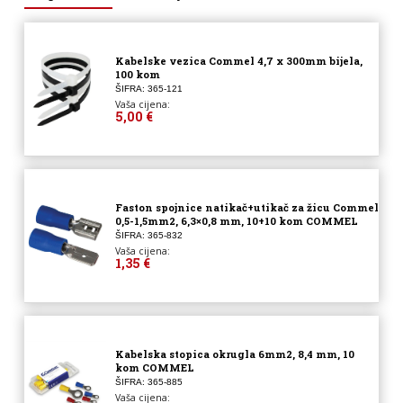
Kabelske vezica Commel 4,7 x 300mm bijela,
100 kom
ŠIFRA: 365-121
Vaša cijena:
5,00 €
Faston spojnice natikač+utikač za žicu Commel
0,5-1,5mm2, 6,3×0,8 mm, 10+10 kom COMMEL
ŠIFRA: 365-832
Vaša cijena:
1,35 €
Kabelska stopica okrugla 6mm2, 8,4 mm, 10
kom COMMEL
ŠIFRA: 365-885
Vaša cijena: