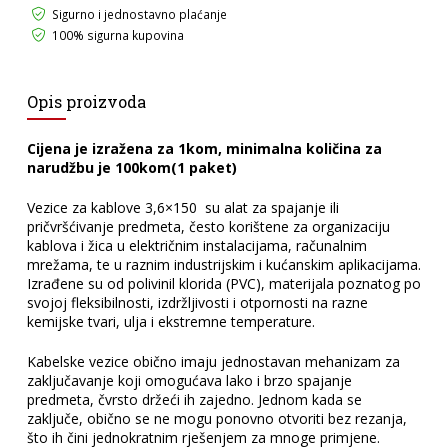
Sigurno i jednostavno plaćanje
100% sigurna kupovina
Opis proizvoda
Cijena je izražena za 1kom, minimalna količina za
narudžbu je 100kom(1 paket)
Vezice za kablove 3,6×150 su alat za spajanje ili
pričvršćivanje predmeta, često korištene za organizaciju
kablova i žica u električnim instalacijama, računalnim
mrežama, te u raznim industrijskim i kućanskim aplikacijama.
Izrađene su od polivinil klorida (PVC), materijala poznatog po
svojoj fleksibilnosti, izdržljivosti i otpornosti na razne
kemijske tvari, ulja i ekstremne temperature.
Kabelske vezice obično imaju jednostavan mehanizam za
zaključavanje koji omogućava lako i brzo spajanje
predmeta, čvrsto držeći ih zajedno. Jednom kada se
zaključe, obično se ne mogu ponovno otvoriti bez rezanja,
što ih čini jednokratnim rješenjem za mnoge primjene.