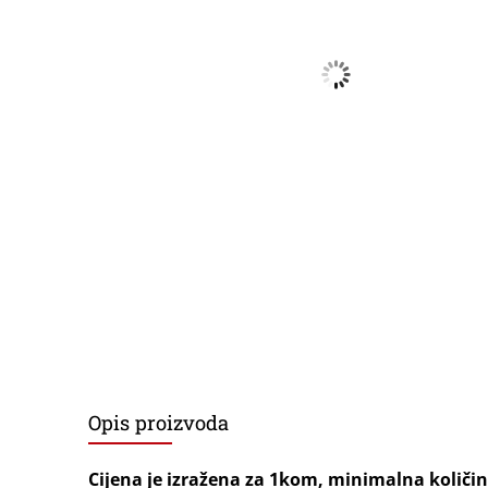
Opis proizvoda
Cijena je izražena za 1kom, minimalna količi