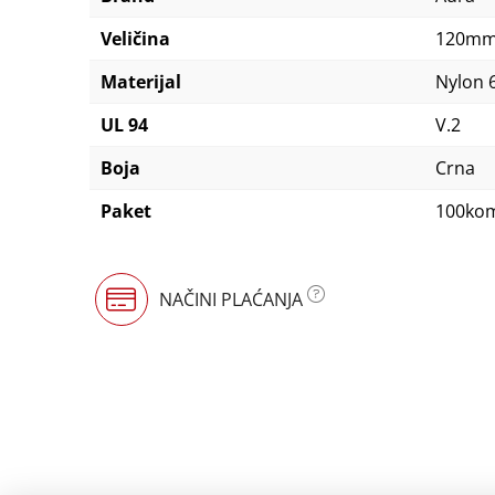
Veličina
120mm
Materijal
Nylon 
UL 94
V.2
Boja
Crna
Paket
100ko
NAČINI PLAĆANJA