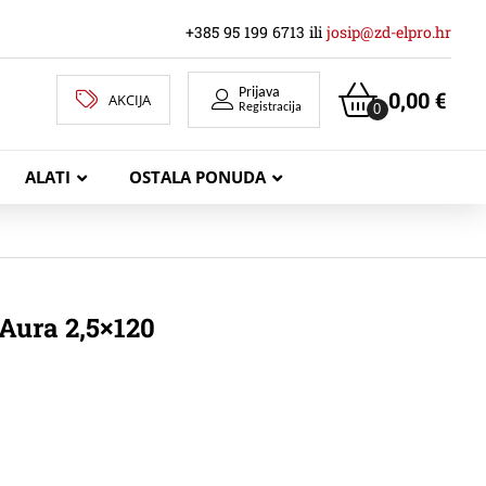
+385 95 199 6713 ili
josip@zd-elpro.hr
Prijava
0,00
€
AKCIJA
0
Registracija
ALATI
OSTALA PONUDA
MREŽNI LAN KABELI
Aura 2,5×120
KOAKSIJALNI KABELI
TELEKOMUNIKACIJSKI KABELI
ZVUČNIČKI KABEL