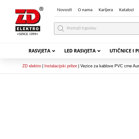
Novosti
O nama
Karijera
Katalozi
Products
search
RASVJETA
LED RASVJETA
UTIČNICE I 
ZD elektro
|
Instalacijski pribor
|
Vezice za kablove PVC crne Au
PVC VODIČI
PVC IN
H07V-K (P/F Vodič)
PP-
H07V-U (P Vodič)
PP-
PP/
PP/