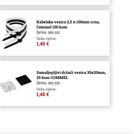
Kabelska vezica 2,5 x 100mm crna,
Commel 100 kom
ŠIFRA: 365-102
Vaša cijena:
1,45 €
Samoljepljivi držači vezica 30x30mm,
25 kom COMMEL
ŠIFRA: 365-332
Vaša cijena:
1,45 €