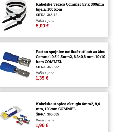
Kabelske vezica Commel 4,7 x 300mm
bijela, 100 kom
ŠIFRA: 365-121
Vaša cijena:
5,00 €
Faston spojnice natikač+utikač za žicu
Commel 0,5-1,5mm2, 6,3×0,8 mm, 10+10
kom COMMEL
ŠIFRA: 365-832
Vaša cijena:
1,35 €
Kabelska stopica okrugla 6mm2, 8,4
mm, 10 kom COMMEL
ŠIFRA: 365-885
Vaša cijena:
1,90 €