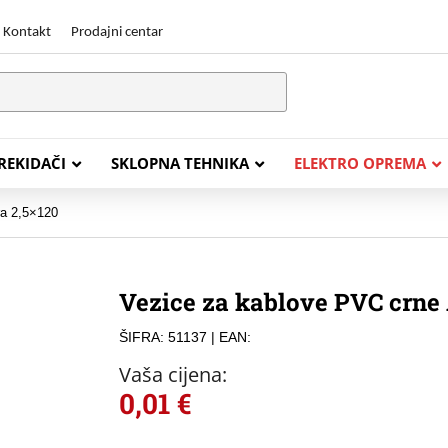
Kontakt
Prodajni centar
PREKIDAČI
SKLOPNA TEHNIKA
ELEKTRO OPREMA
ra 2,5×120
STALACIJSKI KABELI
ENERGETSKI KABELI
Vezice za kablove PVC crne 
Y (PGP
FG16OR
ŠIFRA: 51137
| EAN:
Y (PGP, NYM)
NHXH FE180/E30
Vaša cijena:
J (H05VV-F)
NHXH FE180/E90
0,01
€
L (H03VV-F)
PP00 Podzemni Kabel
PP00-A