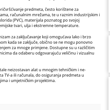
 pričvršćivanje predmeta, često korištene za
cijama, računalnim mrežama, te u raznim industrijskim i
klorida (PVC), materijala poznatog po svojoj
 kemijske tvari, ulja i ekstremne temperature.
izam za zaključavanje koji omogućava lako i brzo
ednom kada se zaključe, obično se ne mogu ponovno
ješenjem za mnoge primjene. Dostupne su u različitim
nicima da odaberu odgovarajuću veličinu i vizualnu
stale neizostavan alat u mnogim tehničkim i ne-
za TV-a ili računala, do osiguranja predmeta u
bijima i umjetničkim projektima.