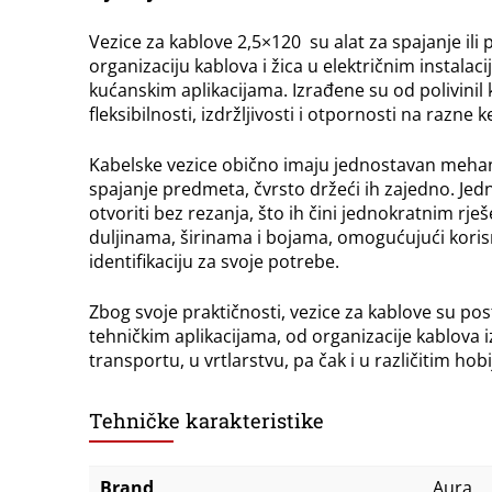
Vezice za kablove 2,5×120 su alat za spajanje ili
organizaciju kablova i žica u električnim instala
kućanskim aplikacijama. Izrađene su od polivinil 
fleksibilnosti, izdržljivosti i otpornosti na razne
Kabelske vezice obično imaju jednostavan mehan
spajanje predmeta, čvrsto držeći ih zajedno. J
otvoriti bez rezanja, što ih čini jednokratnim r
duljinama, širinama i bojama, omogućujući koris
identifikaciju za svoje potrebe.
Zbog svoje praktičnosti, vezice za kablove su po
tehničkim aplikacijama, od organizacije kablova i
transportu, u vrtlarstvu, pa čak i u različitim ho
Tehničke karakteristike
Brand
Aura