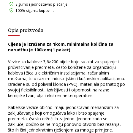
Sigurno i jednostavno plaćanje
100% sigurna kupovina
Opis proizvoda
Cijena je izražena za 1kom, minimalna količina za
narudžbu je 100kom(1 paket)
Vezice za kablove 3,6×200 bijele boje su alat za spajanje ili
pričvršćivanje predmeta, često korištene za organizaciju
kablova i žica u električnim instalacijama, računalnim
mrežama, te u raznim industrijskim i kućanskim aplikacijama.
Izrađene su od polivinil klorida (PVC), materijala poznatog po
svojoj fleksibilnosti, izdržljivosti i otpornosti na razne
kemijske tvari, ulja i ekstremne temperature.
Kabelske vezice obično imaju jednostavan mehanizam za
zaključavanje koji omogućava lako i brzo spajanje
predmeta, čvrsto držeći ih zajedno. Jednom kada se
zaključe, obično se ne mogu ponovno otvoriti bez rezanja,
što ih čini jednokratnim rješenjem za mnoge primjene.