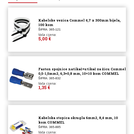
Kabelske vezica Commel 4,7 x 300mm bijela,
100 kom
ŠIFRA: 365-121
Vaša cijena:
5,00 €
Faston spojnice natikač+utikač za žicu Commel
0,5-1,5mm2, 6,3×0,8 mm, 10+10 kom COMMEL
ŠIFRA: 365-832
Vaša cijena:
1,35 €
Kabelska stopica okrugla 6mm2, 8,4 mm, 10
kom COMMEL
ŠIFRA: 365-885
Vaša cijena: