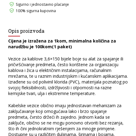
Sigurno i jednostavno plaćanje
100% sigurna kupovina
Opis proizvoda
Cijena je izražena za 1kom, minimalna količina za
narudžbu je 100kom(1 paket)
Vezice za kablove 3,6×150 bijele boje su alat za spajanje ili
pričvršćivanje predmeta, često korištene za organizaciju
kablova i žica u električnim instalacijama, računalnim
mrežama, te u raznim industrijskim i kućanskim aplikacijama.
Izrađene su od polivinil klorida (PVC), materijala poznatog po
svojoj fleksibilnosti, izdržljivosti i otpornosti na razne
kemijske tvari, ulja i ekstremne temperature.
Kabelske vezice obično imaju jednostavan mehanizam za
zaključavanje koji omogućava lako i brzo spajanje
predmeta, čvrsto držeći ih zajedno. Jednom kada se
zaključe, obično se ne mogu ponovno otvoriti bez rezanja,
što ih čini jednokratnim rješenjem za mnoge primjene.
Dostupne su u različitim duljinama, širinama i bojama,