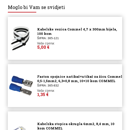
Moglo bi Vam se svidjeti
Kabelske vezica Commel 4,7 x 300mm bijela,
100 kom
ŠIFRA: 365-121
Vaša cijena:
5,00 €
Faston spojnice natikač+utikač za žicu Commel
0,5-1,5mm2, 6,3×0,8 mm, 10+10 kom COMMEL
ŠIFRA: 365-832
Vaša cijena:
1,35 €
Kabelska stopica okrugla 6mm2, 8,4 mm, 10
kom COMMEL