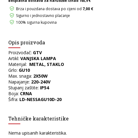
Besplatna dostava za narudžbe iznad
165,9 €
Brza i pouzdana dostava po cijeni od
7,00 €
Sigurno i jednostavno plaćanje
100% sigurna kupovina
Opis proizvoda
Proizvođač:
GTV
Artikl:
VANJSKA LAMPA
Materijal:
METAL, STAKLO
Grlo:
GU10
Max. snaga:
2X50W
Napajanje:
220-240V
Stupanj zaštite:
IP54
Boja:
CRNA
Šifra:
LD-NESSAGU10D-20
Tehničke karakteristike
Nema upisanih karakteristika.