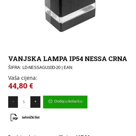
VANJSKA LAMPA IP54 NESSA CRNA
ŠIFRA: LD-NESSAGU10D-20
| EAN:
Vaša cijena:
44,80
€
VANJSKA
Dodaj u košaricu
-
+
LAMPA
IP54
NESSA
CRNA
količina