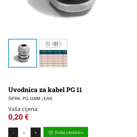
Uvodnica za kabel PG 11
ŠIFRA: PG 11MM
| EAN:
Vaša cijena:
0,20
€
Uvodnica
Dodaj u košaricu
-
+
za