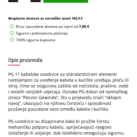
kabel
PG
11
Besplatna dostava za narudžbe iznad
165,9 €
količina
Brza i pouzdana dostava po cijeni od
7,00 €
Sigurno i jednostavno plaćanje
100% sigurna kupovina
Opis proizvoda
PG 11 kabelske uvodnice su standardizirani elementi
namijenjeni za uvođenje kabela u kućište uređaja, ploču ili
stroj, čime se osigurava zaštita od nečistoća, prašine, vode
i ostalih vanjskih utjecaja. Oznaka PG dolazi od njemačkog
izraza “Panzer-Gewinde”, što u prijevodu znači “oklopni
navoj”, ukazujući na njihovu čvrstoću i sposobnost
pružanja pouzdane veze između kabela i kućišta.
PG uvodnice su dizajnirane kako bi pružile čvrstu
mehaničku potporu kabelu, spriječavajući njegovo
izvlačenje ili uvijanje, dok istodobno omogućuju sigurnu,