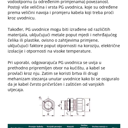
vodootpornu (u određenim primjenama) povezanost.
Postoji više veličina i vrsta PG uvodnica, koje su određene
prema veličini navoja i promjeru kabela koji treba proći
kroz uvodnicu.
Također, PG uvodnice mogu biti izrađene od različitih
materijala, uključujući metale poput mjedi i nehrđajućeg
čelika ili plastike, ovisno o zahtjevima primjene,
uključujući faktore poput otpornosti na koroziju, električne
izolacije i otpornosti na visoke temperature.
Pri uporabi, odgovarajuća PG uvodnica se uvija u
prethodno pripremljen otvor na kućištu, a kabel se
provlači kroz nju. Zatim se koristi brtva ili drugi
mehanizam stezanja unutar uvodnice kako bi se osiguralo
da je kabel čvrsto pričvršćen i zaštićen od vanjskih
utjecaja.