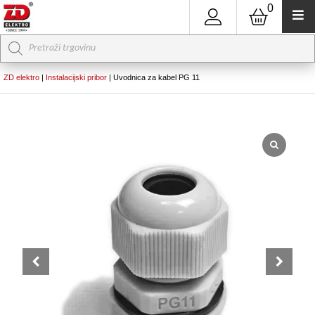
0
Products
search
ZD elektro
|
Instalacijski pribor
|
Uvodnica za kabel PG 11