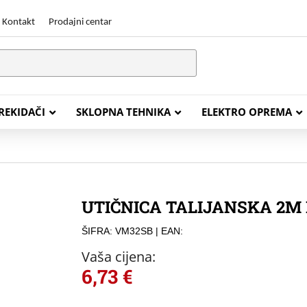
Kontakt
Prodajni centar
PREKIDAČI
SKLOPNA TEHNIKA
ELEKTRO OPREMA
STALACIJSKI KABELI
ENERGETSKI KABELI
UTIČNICA TALIJANSKA 2M
Y (PGP
FG16OR
ŠIFRA: VM32SB
| EAN:
Y (PGP, NYM)
NHXH FE180/E30
Vaša cijena:
J (H05VV-F)
NHXH FE180/E90
6,73
€
L (H03VV-F)
PP00 Podzemni Kabel
PP00-A