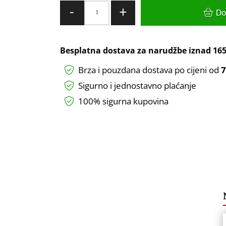
UTIČNICA
-
+
Do
TALIJANSKA
2M
MAT
Besplatna dostava za narudžbe iznad
165
CRNA
Brza i pouzdana dostava po cijeni od
7
količina
Sigurno i jednostavno plaćanje
100% sigurna kupovina