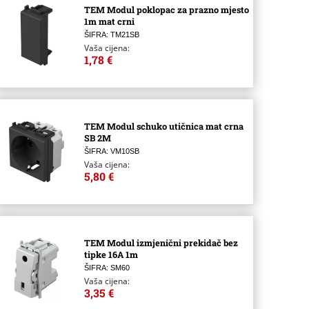
TEM Modul poklopac za prazno mjesto
1m mat crni
ŠIFRA: TM21SB
Vaša cijena:
1,78 €
TEM Modul schuko utičnica mat crna
SB 2M
ŠIFRA: VM10SB
Vaša cijena:
5,80 €
TEM Modul izmjenični prekidač bez
tipke 16A 1m
ŠIFRA: SM60
Vaša cijena:
3,35 €