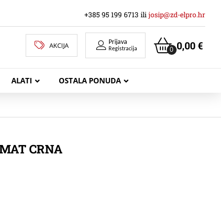
+385 95 199 6713 ili
josip@zd-elpro.hr
Prijava
0,00
€
AKCIJA
0
Registracija
ALATI
OSTALA PONUDA
MREŽNI LAN KABELI
 MAT CRNA
KOAKSIJALNI KABELI
TELEKOMUNIKACIJSKI KABELI
ZVUČNIČKI KABEL