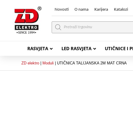
Novosti
O nama
Karijera
Katalozi
Products
search
RASVJETA
LED RASVJETA
UTIČNICE I 
ZD elektro
|
Moduli
|
UTIČNICA TALIJANSKA 2M MAT CRNA
PVC VODIČI
PVC IN
H07V-K (P/F Vodič)
PP-
H07V-U (P Vodič)
PP-
PP/
PP/