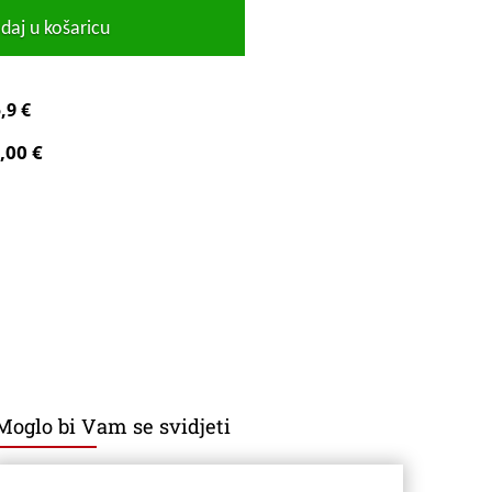
daj u košaricu
,9 €
,00 €
Moglo bi Vam se svidjeti