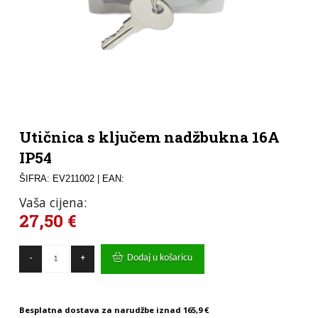
Utičnica s ključem nadžbukna 16A
IP54
ŠIFRA: EV211002
| EAN:
Vaša cijena:
27,50
€
Utičnica
Dodaj u košaricu
-
+
s
ključem
nadžbukna
16A
Besplatna dostava za narudžbe iznad
165,9 €
IP54