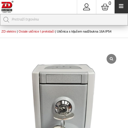
0
Products
search
ZD elektro
|
Ostale utičnice I prekidači
|
Utičnica s ključem nadžbukna 16A IP54