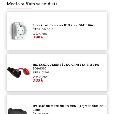
Moglo bi Vam se svidjeti
Schuko utičnica na DIN šinu OMU 16A
ŠIFRA: DIN SD16
Vaša cijena:
3,98 €
NATIKAČ GUMENI ŠUKO CRNI 16A TPE 3101-
304-0300
ŠIFRA: 52908
Vaša cijena:
3,30 €
UTIKAČ GUMENI ŠUKO CRNI (40) TPE 3101-301-
0300
ŠIFRA: 52907