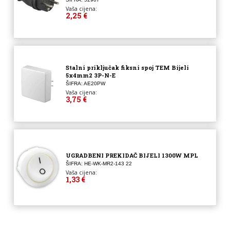
Vaša cijena:
2,25 €
Stalni priključak fiksni spoj TEM Bijeli
5x4mm2 3P-N-E
ŠIFRA: AE20PW
Vaša cijena:
3,75 €
UGRADBENI PREKIDAČ BIJELI 1300W MPL
ŠIFRA: HE-WK-MR2-143 22
Vaša cijena:
1,33 €