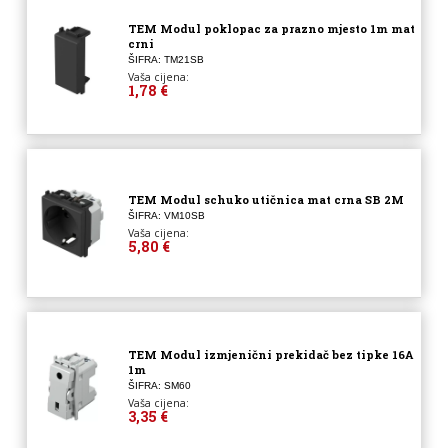
TEM Modul poklopac za prazno mjesto 1m mat
crni
ŠIFRA: TM21SB
Vaša cijena:
1,78 €
TEM Modul schuko utičnica mat crna SB 2M
ŠIFRA: VM10SB
Vaša cijena:
5,80 €
TEM Modul izmjenični prekidač bez tipke 16A
1m
ŠIFRA: SM60
Vaša cijena:
3,35 €