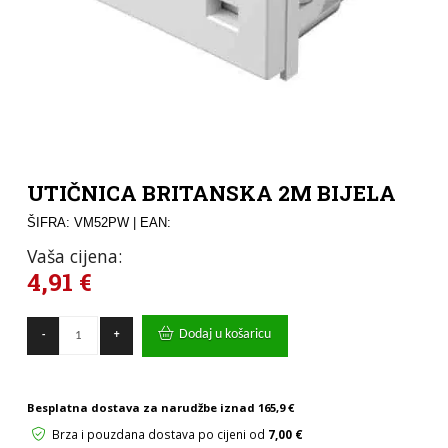
UTIČNICA BRITANSKA 2M BIJELA
ŠIFRA: VM52PW
| EAN:
Vaša cijena:
4,91
€
UTIČNICA
Dodaj u košaricu
-
+
BRITANSKA
2M
BIJELA
količina
Besplatna dostava za narudžbe iznad
165,9 €
Brza i pouzdana dostava po cijeni od
7,00 €