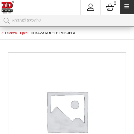
0
Products
search
ZD elektro
|
Tipke
|
TIPKA ZA ROLETE 1M BIJELA