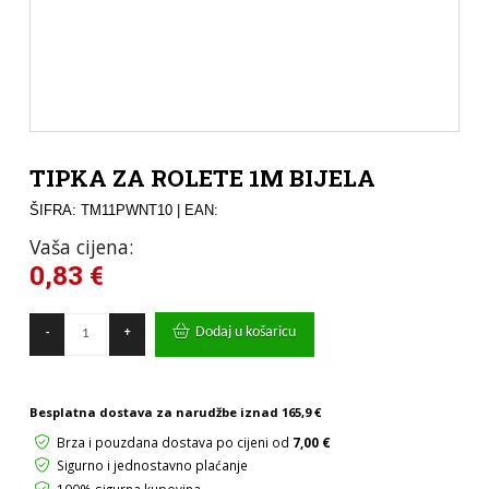
TIPKA ZA ROLETE 1M BIJELA
ŠIFRA: TM11PWNT10
| EAN:
Vaša cijena:
0,83
€
TIPKA
Dodaj u košaricu
-
+
ZA
ROLETE
1M
BIJELA
Besplatna dostava za narudžbe iznad
165,9 €
količina
Brza i pouzdana dostava po cijeni od
7,00 €
Sigurno i jednostavno plaćanje
100% sigurna kupovina