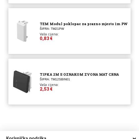
TEM Modul poklopac za prazno mjesto 1m PW
ŠIFRA: TM21PW
Vaša cijena:
0,83 €
TIPKA 2M S OZNAKOM ZVONA MAT CRNA
ŠIFRA: TM12SBIN01
Vaša cijena:
2,53 €
Korisnička podrška