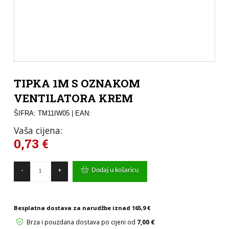
TIPKA 1M S OZNAKOM
VENTILATORA KREM
ŠIFRA: TM11IW05
| EAN:
Vaša cijena:
0,73
€
TIPKA
Dodaj u košaricu
-
+
1M
S
OZNAKOM
VENTILATORA
Besplatna dostava za narudžbe iznad
165,9 €
KREM
količina
Brza i pouzdana dostava po cijeni od
7,00 €