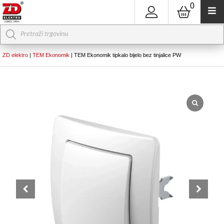
0
Products
search
ZD elektro
|
TEM Ekonomik
|
TEM Ekonomik tipkalo bijelo bez tinjalice PW