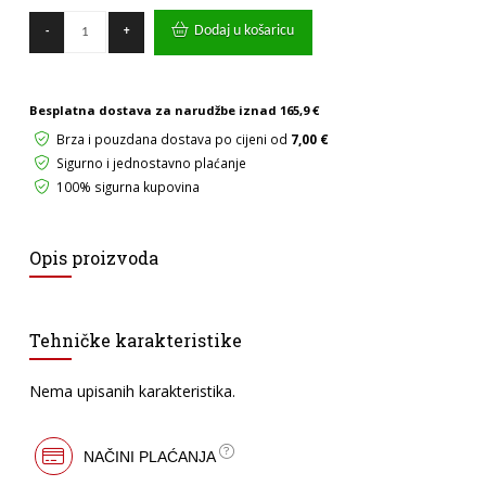
TEM
Dodaj u košaricu
-
+
Ekonomik
tipkalo
bijelo
bez
Besplatna dostava za narudžbe iznad
165,9 €
tinjalice
PW
Brza i pouzdana dostava po cijeni od
7,00 €
količina
Sigurno i jednostavno plaćanje
100% sigurna kupovina
Opis proizvoda
Tehničke karakteristike
Nema upisanih karakteristika.
NAČINI PLAĆANJA