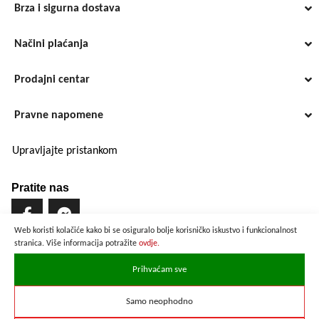
Brza i sigurna dostava
Načini plaćanja
Prodajni centar
Pravne napomene
Upravljajte pristankom
Pratite nas
Web koristi kolačiće kako bi se osiguralo bolje korisničko iskustvo i funkcionalnost
stranica. Više informacija potražite
ovdje.
Brzo i sigurno plaćanje
Prihvaćam sve
Samo neophodno
Prikazane cijene su preračunate po službenom tečaju u iznosu od