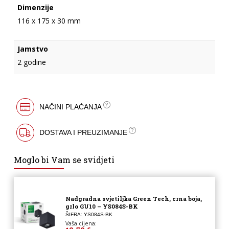
Dimenzije
116 x 175 x 30 mm
Jamstvo
2 godine
NAČINI PLAĆANJA
DOSTAVA I PREUZIMANJE
Moglo bi Vam se svidjeti
Nadgradna svjetiljka Green Tech, crna boja,
grlo GU10 – YS084S-BK
ŠIFRA: YS084S-BK
Vaša cijena: