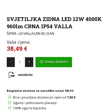
SVJETILJKA ZIDNA LED 12W 4000K
960lm CRNA IP54 VALLA
ŠIFRA: LD-VALLA12W-40
| EAN:
Vaša cijena:
38,49
€
SVJETILJKA
Dodaj u košaricu
-
+
ZIDNA
LED
12W
4000K
960lm
CRNA
IP54
Besplatna dostava za narudžbe iznad
165,9 €
VALLA
Brza i pouzdana dostava po cijeni od
7,00 €
količina
Sigurno i jednostavno plaćanje
100% sigurna kupovina