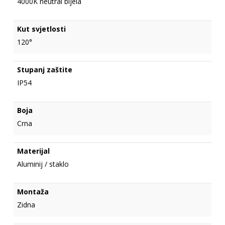
4000K neutral bijela
Kut svjetlosti
120°
Stupanj zaštite
IP54
Boja
Crna
Materijal
Aluminij / staklo
Montaža
Zidna