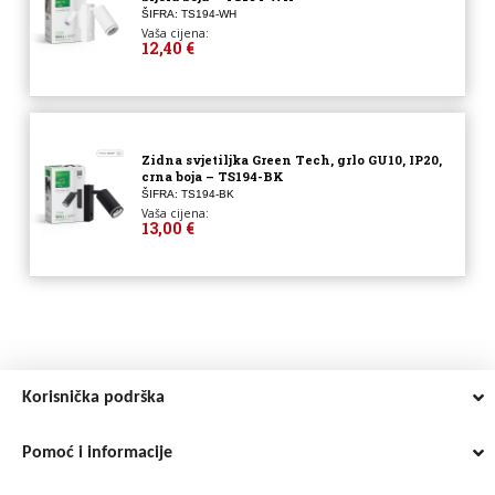
ŠIFRA: TS194-WH
Vaša cijena:
12,40 €
Zidna svjetiljka Green Tech, grlo GU10, IP20,
crna boja – TS194-BK
ŠIFRA: TS194-BK
Vaša cijena:
13,00 €
Korisnička podrška
Pomoć i informacije