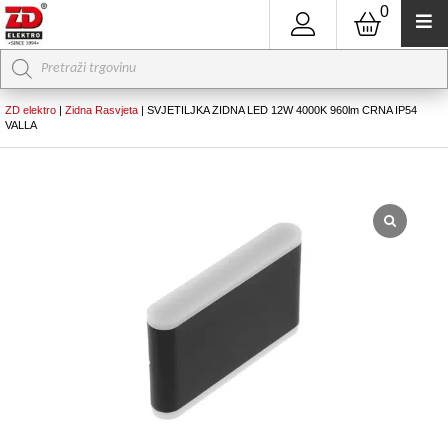
0
Products
search
ZD elektro
|
Zidna Rasvjeta
|
SVJETILJKA ZIDNA LED 12W 4000K 960lm CRNA IP54
VALLA