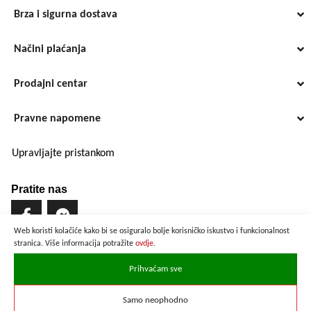
Brza i sigurna dostava
Načini plaćanja
Prodajni centar
Pravne napomene
Upravljajte pristankom
Pratite nas
Web koristi kolačiće kako bi se osiguralo bolje korisničko iskustvo i funkcionalnost
stranica. Više informacija potražite
ovdje.
Brzo i sigurno plaćanje
Prihvaćam sve
Samo neophodno
Prikazane cijene su preračunate po službenom tečaju u iznosu od