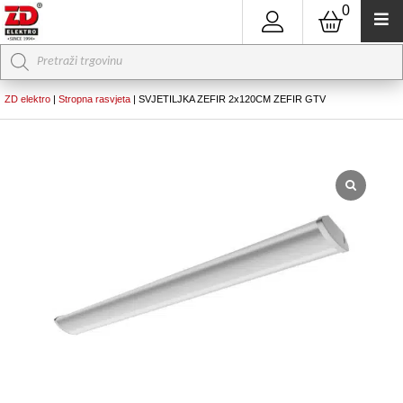
0
Products
search
ZD elektro
|
Stropna rasvjeta
|
SVJETILJKA ZEFIR 2x120CM ZEFIR GTV