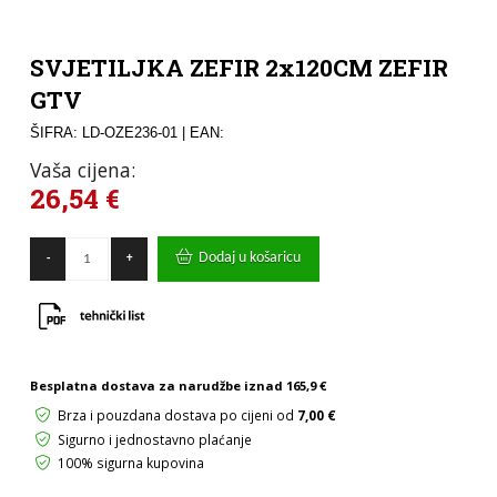
SVJETILJKA ZEFIR 2x120CM ZEFIR
GTV
ŠIFRA: LD-OZE236-01
| EAN:
Vaša cijena:
26,54
€
SVJETILJKA
Dodaj u košaricu
-
+
ZEFIR
2x120CM
ZEFIR
GTV
količina
Besplatna dostava za narudžbe iznad
165,9 €
Brza i pouzdana dostava po cijeni od
7,00 €
Sigurno i jednostavno plaćanje
100% sigurna kupovina