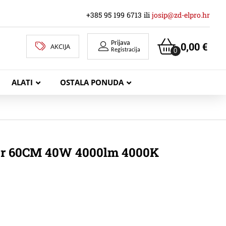
+385 95 199 6713 ili
josip@zd-elpro.hr
Prijava
0,00
€
AKCIJA
0
Registracija
ALATI
OSTALA PONUDA
MREŽNI LAN KABELI
ar 60CM 40W 4000lm 4000K
KOAKSIJALNI KABELI
TELEKOMUNIKACIJSKI KABELI
ZVUČNIČKI KABEL