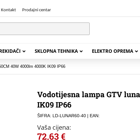
Kontakt
Prodajni centar
PREKIDAČI
SKLOPNA TEHNIKA
ELEKTRO OPREMA
 60CM 40W 4000lm 4000K IK09 IP66
STALACIJSKI KABELI
ENERGETSKI KABELI
Vodotijesna lampa GTV lun
Y (PGP
FG16OR
IK09 IP66
Y (PGP, NYM)
NHXH FE180/E30
ŠIFRA: LD-LUNAR60-40
| EAN:
J (H05VV-F)
NHXH FE180/E90
Vaša cijena:
L (H03VV-F)
PP00 Podzemni Kabel
72,63
€
PP00-A