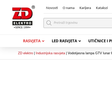
Novosti
O nama
Karijera
Katalozi
Products
search
RASVJETA
LED RASVJETA
UTIČNICE I 
ZD elektro
|
Industrijska rasvjeta
|
Vodotijesna lampa GTV lunar
PVC VODIČI
PVC IN
H07V-K (P/F Vodič)
PP-
H07V-U (P Vodič)
PP-
PP/
PP/