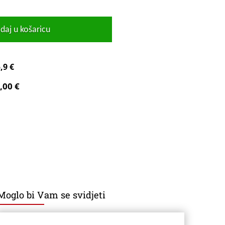
daj u košaricu
,9 €
,00 €
Moglo bi Vam se svidjeti