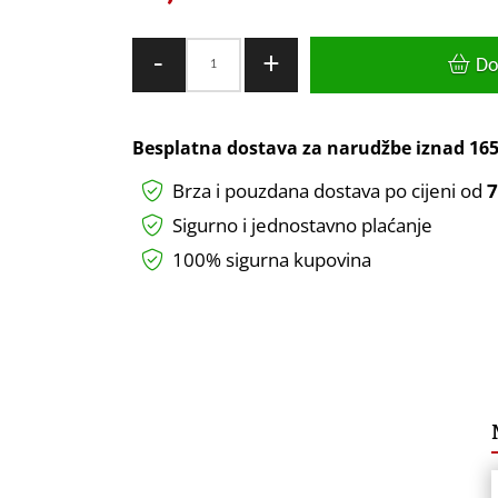
Vodotijesna
-
+
Do
lampa
GTV
lunar
Besplatna dostava za narudžbe iznad
165
60CM
Brza i pouzdana dostava po cijeni od
7
40W
4000lm
Sigurno i jednostavno plaćanje
4000K
100% sigurna kupovina
IK09
IP66
količina