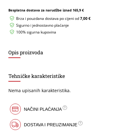
Artos
Besplatna dostava za narudžbe iznad
165,9 €
15W
4200K
Brza i pouzdana dostava po cijeni od
7,00 €
1500lm
Sigurno i jednostavno plaćanje
IP65
100% sigurna kupovina
fi163
crna
okrugla
količina
Opis proizvoda
Tehničke karakteristike
Nema upisanih karakteristika.
NAČINI PLAĆANJA
DOSTAVA I PREUZIMANJE