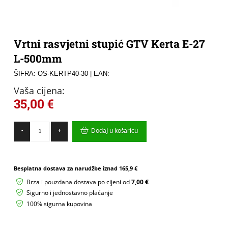
Vrtni rasvjetni stupić GTV Kerta E-27
L-500mm
ŠIFRA: OS-KERTP40-30
| EAN:
Vaša cijena:
35,00
€
Vrtni
Dodaj u košaricu
-
+
rasvjetni
stupić
GTV
Kerta
Besplatna dostava za narudžbe iznad
165,9 €
E-
27
Brza i pouzdana dostava po cijeni od
7,00 €
L-
Sigurno i jednostavno plaćanje
500mm
100% sigurna kupovina
količina