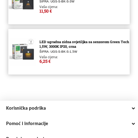
ŠIFRA: UGS-S-BK-S-3W
Vaša cijena:
11,50 €
LED ugradna zidna svjetiljka sa senzorom Green Tech
1,5W, 3000K IP20, crna
ŠIFRA: UGS-S-BK-S-1,5W
Vaša cijena:
6,25 €
Korisnička podrška
Pomoć i informacije