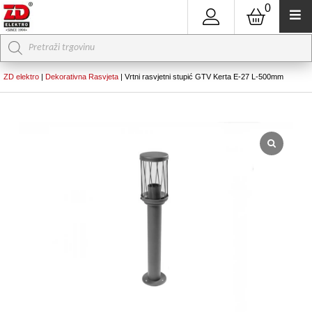
0
Products
search
ZD elektro
|
Dekorativna Rasvjeta
|
Vrtni rasvjetni stupić GTV Kerta E-27 L-500mm