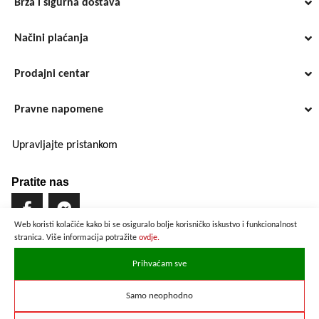
Brza i sigurna dostava
Načini plaćanja
Prodajni centar
Pravne napomene
Upravljajte pristankom
Pratite nas
Web koristi kolačiće kako bi se osiguralo bolje korisničko iskustvo i funkcionalnost
stranica. Više informacija potražite
ovdje.
Brzo i sigurno plaćanje
Prihvaćam sve
Samo neophodno
Prikazane cijene su preračunate po službenom tečaju u iznosu od
1 EUR = 7,53450 HRK